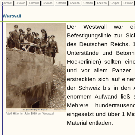
Chronik
Lexikon
Chronik
Lexikon
Chronik
Lexikon
Chronik
Lexikon
Gruppe
Lexikon
Westwall
Der Westwall war ein
Befestigungslinie zur S
des Deutschen Reichs. 1
Unterstände und Betonh
Höckerlinien) sollten ei
und vor allem Panzer 
erstreckten sich auf ei
der Schweiz bis in den
enormem Aufwand ließ si
Mehrere hunderttausen
eingesetzt und über 1 M
Adolf Hitler im Jahr 1939 am Westwall
Material entladen.