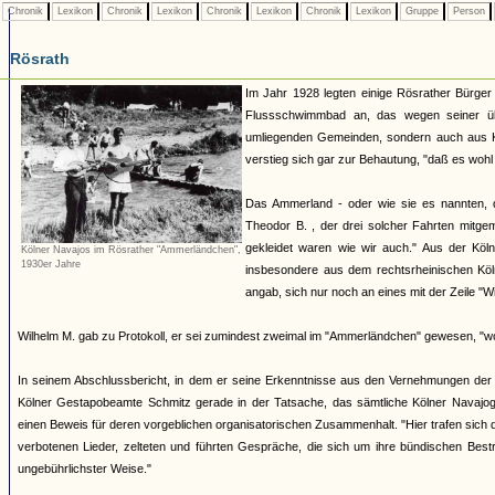
Chronik
Lexikon
Chronik
Lexikon
Chronik
Lexikon
Chronik
Lexikon
Gruppe
Person
Rösrath
Im Jahr 1928 legten einige Rösrather Bürger
Flussschwimmbad an, das wegen seiner üb
umliegenden Gemeinden, sondern auch aus Kö
verstieg sich gar zur Behautung, "daß es woh
Das Ammerland - oder wie sie es nannten, 
Theodor B. , der drei solcher Fahrten mitge
gekleidet waren wie wir auch." Aus der Kö
Kölner Navajos im Rösrather "Ammerländchen",
1930er Jahre
insbesondere aus dem rechtsrheinischen Kö
angab, sich nur noch an eines mit der Zeile "W
Wilhelm M. gab zu Protokoll, er sei zumindest zweimal im "Ammerländchen" gewesen, "wo si
In seinem Abschlussbericht, in dem er seine Erkenntnisse aus den Vernehmungen de
Kölner Gestapobeamte Schmitz gerade in der Tatsache, das sämtliche Kölner Navajogr
einen Beweis für deren vorgeblichen organisatorischen Zusammenhalt. "Hier trafen sich 
verbotenen Lieder, zelteten und führten Gespräche, die sich um ihre bündischen Bestr
ungebührlichster Weise."