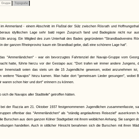
Gruppe
Topografie
 im Ammerland - einem Abschnitt im Flußtal der Sülz zwischen Rösrath und Hoffnungsthal
eraus idyllischen Lage sehr bald regen Zuspruch fand und Badegäste nicht nur au
ln anzog. Ein Mitglied des zum Unterhalt des Bades gegründeten "Strandbadvereins Rös
l in der ganzen Rheinprovinz kaum ein Strandbad gebe, daß eine schönere Lage hat".
das "Ammerländchen" - war ein bevorzugtes Fahrtenziel der Navajo-Gruppe vom Georgp
macht hatte, führte hierzu vor der Gestapo aus: "Dort trafen wir immer andere Jungens, 
lner Innenstadt seien das stets um die 15 Jugendliche gewesen, wobei anzunehmen ist,
ln weitere "Navajos" hinzu kamen. Man habe dort "gemeinsam Lieder gesungen", wobei B
ir waren schon hier und dort" erinnern zu können.
ch die Navajos aller Stadtteile" getroffen hätten.
r bei der Razzia am 21. Oktober 1937 festgenommenen Jugendlichen zusammenfasste, sa
uppen offenbar das "Ammerländchen" als "ständig angelaufenes Reiseziel" auserkoren ha
die Burschen aus dem ganzen Kölner Stadtgebiet mit ihrem weiblichen Anhang. Sie sangen do
ebungen handelten. Auch in sittlicher Hinsicht benahmen sich die Burschen mit ihren Mäd