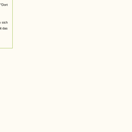
 "Dort
 sich
it das