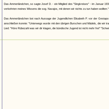
Das Ammerländchen, so sagte Josef D. - ein Mitglied des "Singkreises" - im Januar 193
verkehrten meines Wissens die sog. Navajos, mit denen wir nichts zu tun haben wollten."
Das Ammerländchen bot nach Aussage der Jugendlichen Elisabeth P. vor der Gestapo i
anschließen konnte: "Unterwegs wurde mit den übrigen Burschen und Mädels, die wir tra
Lied: "Höre Rübezahl was wir dir klagen, die bündische Jugend ist nicht mehr frei" "Schwi