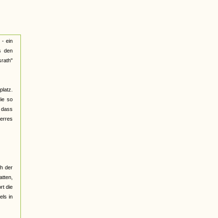
 - ein
s den
rath"
latz.
die so
 dass
erres
h der
tten,
rt die
els in