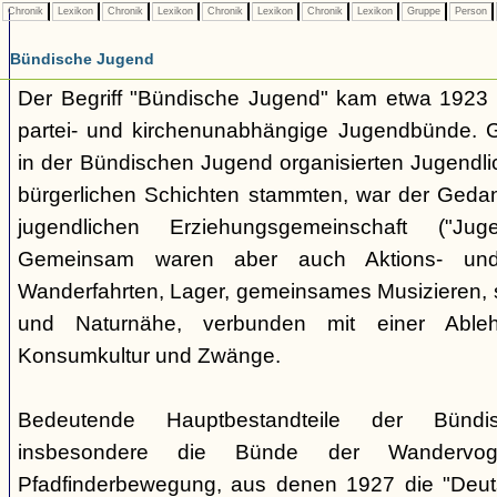
Chronik
Lexikon
Chronik
Lexikon
Chronik
Lexikon
Chronik
Lexikon
Gruppe
Person
Bündische Jugend
Der Begriff "Bündische Jugend" kam etwa 1923 a
partei- und kirchenunabhängige Jugendbünde.
in der Bündischen Jugend organisierten Jugendli
bürgerlichen Schichten stammten, war der Geda
jugendlichen Erziehungsgemeinschaft ("Jug
Gemeinsam waren aber auch Aktions- und
Wanderfahrten, Lager, gemeinsames Musizieren, s
und Naturnähe, verbunden mit einer Ableh
Konsumkultur und Zwänge.
Bedeutende Hauptbestandteile der Bünd
insbesondere die Bünde der Wandervo
Pfadfinderbewegung, aus denen 1927 die "Deuts