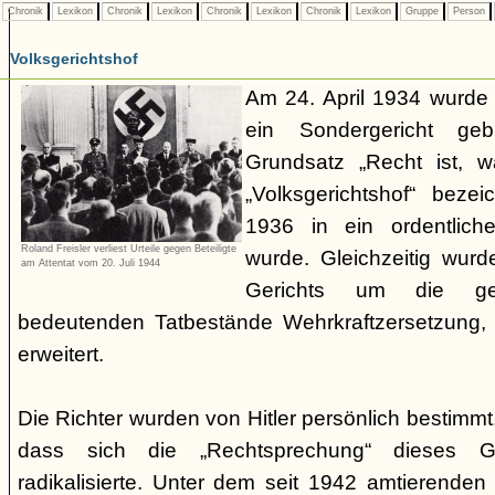
Chronik
Lexikon
Chronik
Lexikon
Chronik
Lexikon
Chronik
Lexikon
Gruppe
Person
Volksgerichtshof
Am 24. April 1934 wurde
ein Sondergericht ge
Grundsatz „Recht ist, 
„Volksgerichtshof“ beze
1936 in ein ordentlich
Roland Freisler verliest Urteile gegen Beteiligte
wurde. Gleichzeitig wurd
am Attentat vom 20. Juli 1944
Gerichts um die ger
bedeutenden Tatbestände Wehrkraftzersetzung
erweitert.
Die Richter wurden von Hitler persönlich bestimmt
dass sich die „Rechtsprechung“ dieses G
radikalisierte. Unter dem seit 1942 amtierenden