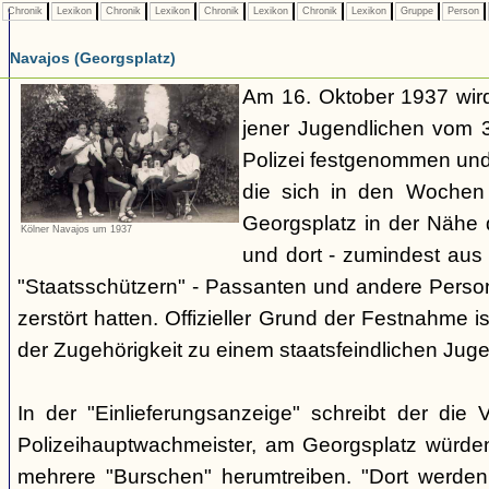
Chronik
Lexikon
Chronik
Lexikon
Chronik
Lexikon
Chronik
Lexikon
Gruppe
Person
Navajos (Georgsplatz)
Am 16. Oktober 1937 wird
jener Jugendlichen vom 3.
Polizei festgenommen un
die sich in den Woche
Georgsplatz in der Nähe 
Kölner Navajos um 1937
und dort - zumindest aus 
"Staatsschützern" - Passanten und andere Person
zerstört hatten. Offizieller Grund der Festnahme is
der Zugehörigkeit zu einem staatsfeindlichen Jug
In der "Einlieferungsanzeige" schreibt der die 
Polizeihauptwachmeister, am Georgsplatz würde
mehrere "Burschen" herumtreiben. "Dort werde