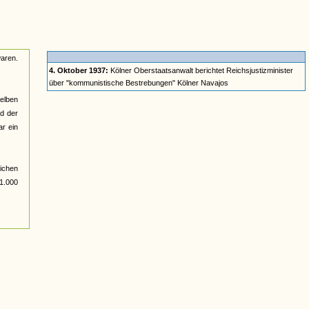
aren.
4. Oktober 1937:
Kölner Oberstaatsanwalt berichtet Reichsjustizminister
über "kommunistische Bestrebungen" Kölner Navajos
elben
d der
ar ein
ichen
1.000