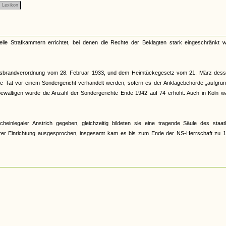
Lexikon
le Strafkammern errichtet, bei denen die Rechte der Beklagten stark eingeschränkt w
tagsbrandverordnung vom 28. Februar 1933, und dem Heimtückegesetz vom 21. März dess
he Tat vor einem Sondergericht verhandelt werden, sofern es der Anklagebehörde „aufgrun
 bewältigen wurde die Anzahl der Sondergerichte Ende 1942 auf 74 erhöht. Auch in Köln w
nlegaler Anstrich gegeben, gleichzeitig bildeten sie eine tragende Säule des staatl
hrer Einrichtung ausgesprochen, insgesamt kam es bis zum Ende der NS-Herrschaft zu 1