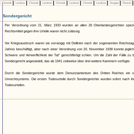
Chronik
Lexikon
Chronik
Lexikon
Chronik
Lexikon
Chronik
Lexikon
Gruppe
Person
Sondergericht
Per Verordnung vom 21. März 1933 wurden an allen 26 Oberlandesgerichten speziel
Rechtsmittel gegen ihre Urteile waren nicht zulässig.
Vor Kriegsausbruch waren sie vorrangig mit Delikten nach der sogenannten Reichs
Jahres beschäftigt, aber nach einer Verordnung von 20. November 1938 konnte jeglic
Schwere und Verwerflichkeit der Tat“ gerechtfertigt schien. Um die Zahl der Fälle zu
Sondergericht angesiedelt, das ab 1941 zeitweise über drei weitere Kammern verfügte.
Durch die Sondergerichte wurde dem Denunziantentum des Dritten Reiches ein schei
Unrechtsystems. Die ersten Todesurteile durch Sondergerichte wurden sofort nach i
Todesurteilen.