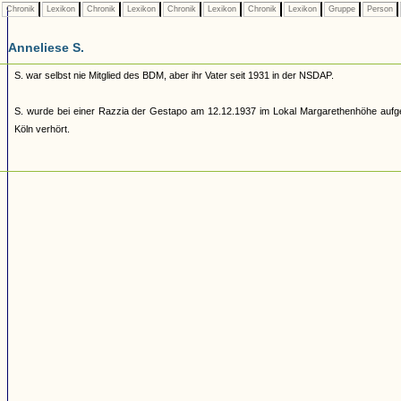
Chronik
Lexikon
Chronik
Lexikon
Chronik
Lexikon
Chronik
Lexikon
Gruppe
Person
Anneliese S.
S. war selbst nie Mitglied des BDM, aber ihr Vater seit 1931 in der NSDAP.
S. wurde bei einer Razzia der Gestapo am 12.12.1937 im Lokal Margarethenhöhe aufg
Köln verhört.