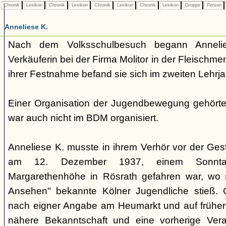
Chronik
Lexikon
Chronik
Lexikon
Chronik
Lexikon
Chronik
Lexikon
Gruppe
Person
Anneliese K.
Nach dem Volksschulbesuch begann Anneli
Verkäuferin bei der Firma Molitor in der Fleischm
ihrer Festnahme befand sie sich im zweiten Lehrja
Einer Organisation der Jugendbewegung gehörte 
war auch nicht im BDM organisiert.
Anneliese K. musste in ihrem Verhör vor der Ges
am 12. Dezember 1937, einem Sonntag
Margarethenhöhe in Rösrath gefahren war, wo s
Ansehen" bekannte Kölner Jugendliche stieß. 
nach eigner Angabe am Heumarkt und auf früher
nähere Bekanntschaft und eine vorherige Ver