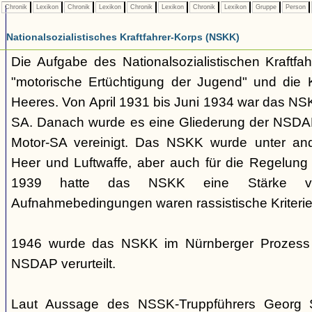
Chronik
Lexikon
Chronik
Lexikon
Chronik
Lexikon
Chronik
Lexikon
Gruppe
Person
Nationalsozialistisches Kraftfahrer-Korps (NSKK)
Die Aufgabe des Nationalsozialistischen Kraftfa
"motorische Ertüchtigung der Jugend" und die K
Heeres. Von April 1931 bis Juni 1934 war das NS
SA. Danach wurde es eine Gliederung der NSDAP
Motor-SA vereinigt. Das NSKK wurde unter and
Heer und Luftwaffe, aber auch für die Regelung 
1939 hatte das NSKK eine Stärke 
Aufnahmebedingungen waren rassistische Kriterie
1946 wurde das NSKK im Nürnberger Prozess a
NSDAP verurteilt.
Laut Aussage des NSSK-Truppführers Georg 