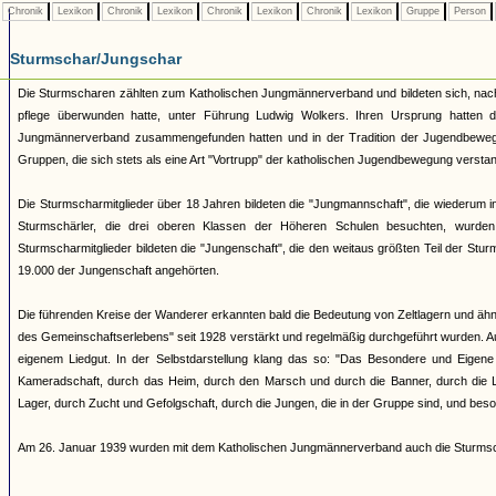
Chronik
Lexikon
Chronik
Lexikon
Chronik
Lexikon
Chronik
Lexikon
Gruppe
Person
Sturmschar/Jungschar
Die Sturmscharen zählten zum Katholischen Jungmännerverband und bildeten sich, nach
pflege überwunden hatte, unter Führung Ludwig Wolkers. Ihren Ursprung hatten d
Jungmännerverband zusammengefunden hatten und in der Tradition der Jugendbeweg
Gruppen, die sich stets als eine Art "Vortrupp" der katholischen Jugendbewegung versta
Die Sturmscharmitglieder über 18 Jahren bildeten die "Jungmannschaft", die wiederum in "B
Sturmschärler, die drei oberen Klassen der Höheren Schulen besuchten, wurden 
Sturmscharmitglieder bildeten die "Jungenschaft", die den weitaus größten Teil der Stu
19.000 der Jungenschaft angehörten.
Die führenden Kreise der Wanderer erkannten bald die Bedeutung von Zeltlagern und äh
des Gemeinschaftserlebens" seit 1928 verstärkt und regelmäßig durchgeführt wurden. A
eigenem Liedgut. In der Selbstdarstellung klang das so: "Das Besondere und Eigene
Kameradschaft, durch das Heim, durch den Marsch und durch die Banner, durch die Li
Lager, durch Zucht und Gefolgschaft, durch die Jungen, die in der Gruppe sind, und bes
Am 26. Januar 1939 wurden mit dem Katholischen Jungmännerverband auch die Sturms