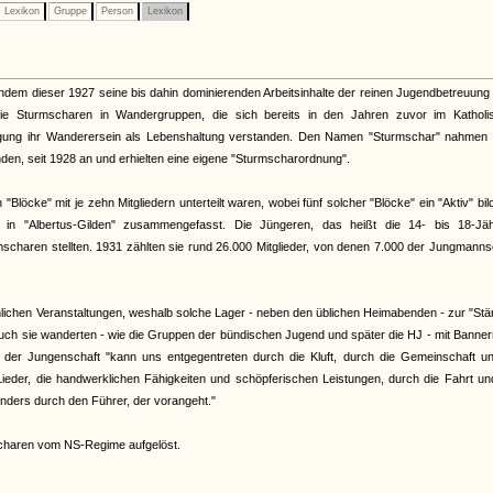
Lexikon
Gruppe
Person
Lexikon
dem dieser 1927 seine bis dahin dominierenden Arbeitsinhalte der reinen Jugendbetreuung
ie Sturmscharen in Wandergruppen, die sich bereits in den Jahren zuvor im Katholi
ung ihr Wanderersein als Lebenshaltung verstanden. Den Namen "Sturmschar" nahmen 
nden, seit 1928 an und erhielten eine eigene "Sturmscharordnung".
löcke" mit je zehn Mitgliedern unterteilt waren, wobei fünf solcher "Blöcke" ein "Aktiv" bil
in "Albertus-Gilden" zusammengefasst. Die Jüngeren, das heißt die 14- bis 18-Jäh
rmscharen stellten. 1931 zählten sie rund 26.000 Mitglieder, von denen 7.000 der Jungmanns
nlichen Veranstaltungen, weshalb solche Lager - neben den üblichen Heimabenden - zur "St
uch sie wanderten - wie die Gruppen der bündischen Jugend und später die HJ - mit Banne
 der Jungenschaft "kann uns entgegentreten durch die Kluft, durch die Gemeinschaft un
eder, die handwerklichen Fähigkeiten und schöpferischen Leistungen, durch die Fahrt un
onders durch den Führer, der vorangeht."
charen vom NS-Regime aufgelöst.