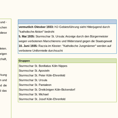
 und -
vermutlich Oktober 1933:
HJ-Gebietsführung sieht Hitlerjugend durch
schen
"katholische Aktion" bedroht
diese
5. Mai 1935:
Sturmschar St. Ursula: Anzeige durch den Bürgermeister
wegen verbotenen Marschierens und Widerstand gegen die Staatsgewalt
10. Juni 1935:
Razzia im Kloster: "Katholische Jungmänner" werden auf
deten.
verbotene Uniformteile durchsucht
rigen
chaft,
Gruppen
Sturmschar St. Bonifatius Köln-Nippes
Sturmschar St. Aposteln
ärkung
Sturmschar St. Peter Köln-Ehrenfeld
rn und
Sturmschar St. Ursula
Sturmschar St. Pantaleon
d die
Sturmschar St. Dreikönigen Köln-Bickendorf
d das
Sturmschar St. Michael
Sturmschar St. Josef Köln-Ehrenfeld