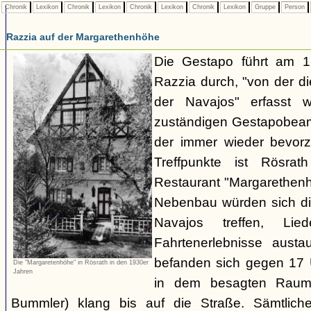
Chronik
Lexikon
Chronik
Lexikon
Chronik
Lexikon
Chronik
Lexikon
Gruppe
Person
Razzia auf der Margarethenhöhe
Die Gestapo führt am 
Razzia durch, "von der d
der Navajos" erfasst 
zuständigen Gestapobeamt
der immer wieder bevor
Treffpunkte ist Rösra
Restaurant "Margarethenh
Nebenbau würden sich di
Navajos treffen, Li
Fahrtenerlebnisse austa
befanden sich gegen 17 
Die "Margaretenhöhe" in Rösrath in den 1930er
Jahren
in dem besagten Raum.
Bummler) klang bis auf die Straße. Sämtlich