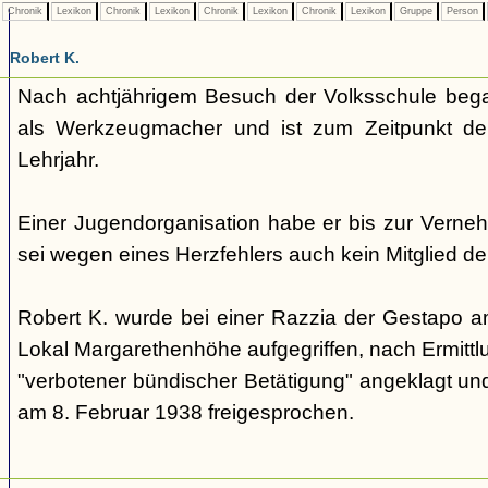
Chronik
Lexikon
Chronik
Lexikon
Chronik
Lexikon
Chronik
Lexikon
Gruppe
Person
Robert K.
Nach achtjährigem Besuch der Volksschule bega
als Werkzeugmacher und ist zum Zeitpunkt de
Lehrjahr.
Einer Jugendorganisation habe er bis zur Verne
sei wegen eines Herzfehlers auch kein Mitglied de
Robert K. wurde bei einer Razzia der Gestapo 
Lokal Margarethenhöhe aufgegriffen, nach Ermitt
"verbotener bündischer Betätigung" angeklagt un
am 8. Februar 1938 freigesprochen.