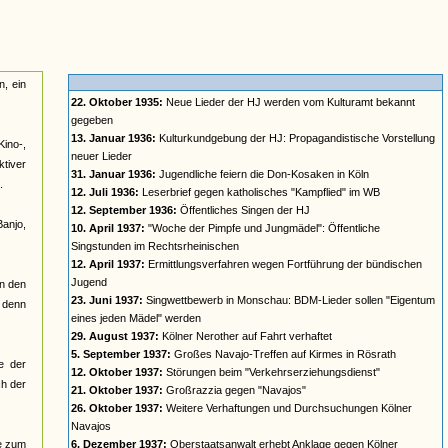
n, ein
22. Oktober 1935:
Neue Lieder der HJ werden vom Kulturamt bekannt
gegeben
13. Januar 1936:
Kulturkundgebung der HJ: Propagandistische Vorstellung
Kino-,
neuer Lieder
ktiver
31. Januar 1936:
Jugendliche feiern die Don-Kosaken in Köln
.
12. Juli 1936:
Leserbrief gegen katholisches "Kampflied" im WB
12. September 1936:
Öffentliches Singen der HJ
anjo,
10. April 1937:
"Woche der Pimpfe und Jungmädel": Öffentliche
Singstunden im Rechtsrheinischen
12. April 1937:
Ermittlungsverfahren wegen Fortführung der bündischen
Jugend
in den
23. Juni 1937:
Singwettbewerb in Monschau: BDM-Lieder sollen "Eigentum
, denn
eines jeden Mädel" werden
29. August 1937:
Kölner Nerother auf Fahrt verhaftet
5. September 1937:
Großes Navajo-Treffen auf Kirmes in Rösrath
e der
12. Oktober 1937:
Störungen beim "Verkehrserziehungsdienst"
ch der
21. Oktober 1937:
Großrazzia gegen "Navajos"
26. Oktober 1937:
Weitere Verhaftungen und Durchsuchungen Kölner
Navajos
re zum
6. Dezember 1937:
Oberstaatsanwalt erhebt Anklage gegen Kölner