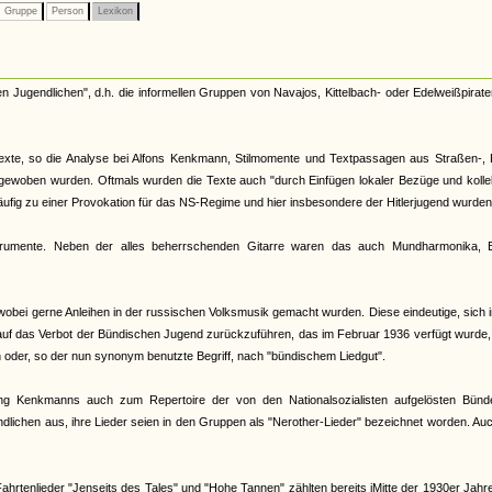
Gruppe
Person
Lexikon
en Jugendlichen", d.h. die informellen Gruppen von Navajos, Kittelbach- oder Edelweißpirate
stexte, so die Analyse bei Alfons Kenkmann, Stilmomente und Textpassagen aus Straßen-, 
ngewoben wurden. Oftmals wurden die Texte auch "durch Einfügen lokaler Bezüge und kolle
häufig zu einer Provokation für das NS-Regime und hier insbesondere der Hitlerjugend wurden
trumente. Neben der alles beherrschenden Gitarre waren das auch Mundharmonika, B
wobei gerne Anleihen in der russischen Volksmusik gemacht wurden. Diese eindeutige, sich 
auf das Verbot der Bündischen Jugend zurückzuführen, das im Februar 1936 verfügt wurde
oder, so der nun synonym benutzte Begriff, nach "bündischem Liedgut".
ng Kenkmanns auch zum Repertoire der von den Nationalsozialisten aufgelösten Bünd
ndlichen aus, ihre Lieder seien in den Gruppen als "Nerother-Lieder" bezeichnet worden. Au
hrtenlieder "Jenseits des Tales" und "Hohe Tannen" zählten bereits iMitte der 1930er Jah