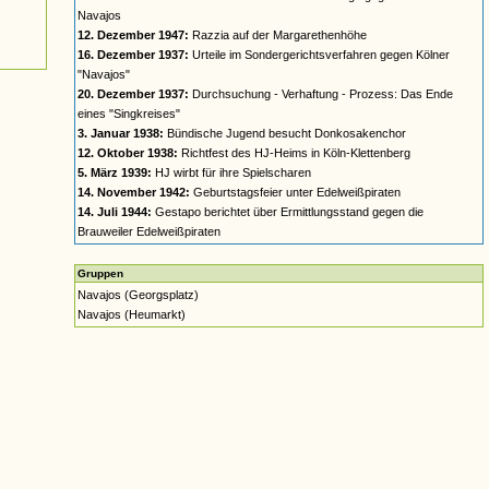
Navajos
12. Dezember 1947:
Razzia auf der Margarethenhöhe
16. Dezember 1937:
Urteile im Sondergerichtsverfahren gegen Kölner
"Navajos"
20. Dezember 1937:
Durchsuchung - Verhaftung - Prozess: Das Ende
eines "Singkreises"
3. Januar 1938:
Bündische Jugend besucht Donkosakenchor
12. Oktober 1938:
Richtfest des HJ-Heims in Köln-Klettenberg
5. März 1939:
HJ wirbt für ihre Spielscharen
14. November 1942:
Geburtstagsfeier unter Edelweißpiraten
14. Juli 1944:
Gestapo berichtet über Ermittlungsstand gegen die
Brauweiler Edelweißpiraten
Gruppen
Navajos (Georgsplatz)
Navajos (Heumarkt)