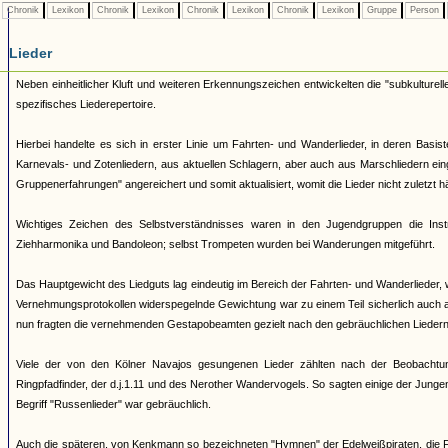
Chronik
Lexikon
Chronik
Lexikon
Chronik
Lexikon
Chronik
Lexikon
Gruppe
Person
Lieder
Neben einheitlicher Kluft und weiteren Erkennungszeichen entwickelten die "subkulturell
spezifisches Liederepertoire.
Hierbei handelte es sich in erster Linie um Fahrten- und Wanderlieder, in deren Basi
Karnevals- und Zotenliedern, aus aktuellen Schlagern, aber auch aus Marschliedern ei
Gruppenerfahrungen" angereichert und somit aktualisiert, womit die Lieder nicht zuletzt 
Wichtiges Zeichen des Selbstverständnisses waren in den Jugendgruppen die Ins
Ziehharmonika und Bandoleon; selbst Trompeten wurden bei Wanderungen mitgeführt.
Das Hauptgewicht des Liedguts lag eindeutig im Bereich der Fahrten- und Wanderlieder, 
Vernehmungsprotokollen widerspegelnde Gewichtung war zu einem Teil sicherlich auch 
nun fragten die vernehmenden Gestapobeamten gezielt nach den gebräuchlichen Liedern 
Viele der von den Kölner Navajos gesungenen Lieder zählten nach der Beobachtu
Ringpfadfinder, der d.j.1.11 und des Nerother Wandervogels. So sagten einige der Junge
Begriff "Russenlieder" war gebräuchlich.
Auch die späteren, von Kenkmann so bezeichneten "Hymnen" der Edelweißpiraten, die Fa