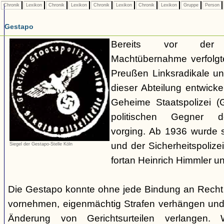
Chronik
Lexikon
Chronik
Lexikon
Chronik
Lexikon
Chronik
Lexikon
Gruppe
Person
Gestapo
Bereits vor der nat
Machtübernahme verfolgte 
Preußen Linksradikale u
dieser Abteilung entwicke
Geheime Staatspolizei (
politischen Gegner de
vorging. Ab 1936 wurde si
und der Sicherheitspolize
Siegel der Gestapo-Stelle Köln
fortan Heinrich Himmler u
Die Gestapo konnte ohne jede Bindung an Rech
vornehmen, eigenmächtig Strafen verhängen und
Änderung von Gerichtsurteilen verlangen. Wi