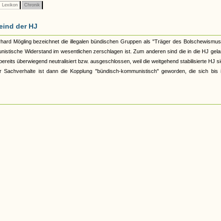
Lexikon
Chronik
eind der HJ
hard Mögling bezeichnet die illegalen bündischen Gruppen als "Träger des Bolschewismus
nistische Widerstand im wesentlichen zerschlagen ist. Zum anderen sind die in die HJ gel
ereits überwiegend neutralisiert bzw. ausgeschlossen, weil die weitgehend stabilisierte HJ s
ier Sachverhalte ist dann die Kopplung "bündisch-kommunistisch" geworden, die sich bis 