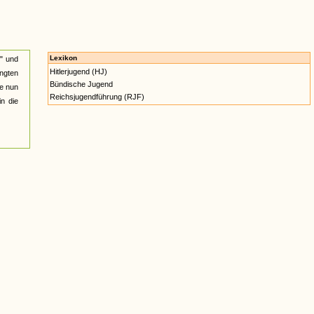
Lexikon
" und
Hitlerjugend (HJ)
angten
Bündische Jugend
ie nun
Reichsjugendführung (RJF)
in die