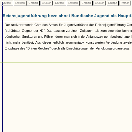
Chronik
Lexikon
Chronik
Lexikon
Chronik
Lexikon
Chronik
Lexikon
Gruppe
Person
Reichsjugendführung bezeichnet Bündische Jugend als Hauptf
Der stellvertretende Chef des Amtes für Jugendverbände der Reichsjugendführung Ger
"schärfster Gegner der HJ". Das passiert zu einem Zeitpunkt, als zum einen der kommu
bündischen Strukturen und Führer, derer man sich in der Anfangszeit gern bedient hatte, b
nicht mehr benötigt. Aus dieser lediglich argumentativ konstruierten Verbindung zwe
Endphase des "Dritten Reiches" durch alle Einschätzungen der Verfolgungsorgane zog.