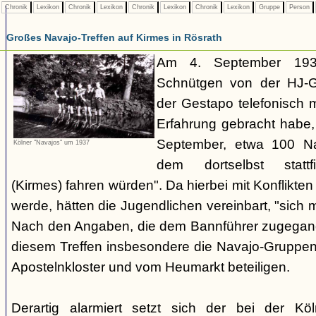
Chronik
Lexikon
Chronik
Lexikon
Chronik
Lexikon
Chronik
Lexikon
Gruppe
Person
Großes Navajo-Treffen auf Kirmes in Rösrath
Am 4. September 1937
Schnütgen von der HJ-Ge
der Gestapo telefonisch m
Erfahrung gebracht habe
September, etwa 100 N
Kölner "Navajos" um 1937
dem dortselbst stattf
(Kirmes) fahren würden". Da hierbei mit Konflikten
werde, hätten die Jugendlichen vereinbart, "sich 
Nach den Angaben, die dem Bannführer zugegang
diesem Treffen insbesondere die Navajo-Gruppen
Apostelnkloster und vom Heumarkt beteiligen.
Derartig alarmiert setzt sich der bei der K