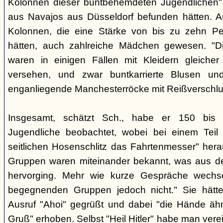
Kolonnen dieser buntbehemdeten Jugendlichen" 
aus Navajos aus Düsseldorf befunden hätten. A
Kolonnen, die eine Stärke von bis zu zehn Per
hätten, auch zahlreiche Mädchen gewesen. "Di
waren in einigen Fällen mit Kleidern gleicher
versehen, und zwar buntkarrierte Blusen un
enganliegende Manchesterröcke mit Reißverschlus
Insgesamt, schätzt Sch., habe er 150 bis 2
Jugendliche beobachtet, wobei bei einem Tei
seitlichen Hosenschlitz das Fahrtenmesser" hera
Gruppen waren miteinander bekannt, was aus de
hervorging. Mehr wie kurze Gespräche wechse
begegnenden Gruppen jedoch nicht." Sie hätt
Ausruf "Ahoi" gegrüßt und dabei "die Hände äh
Gruß" erhoben. Selbst "Heil Hitler" habe man ver