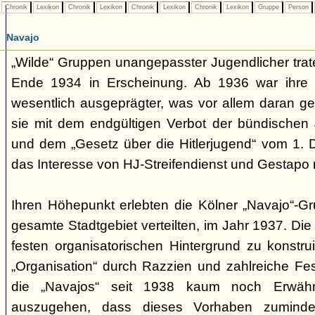
Chronik
Lexikon
Chronik
Lexikon
Chronik
Lexikon
Chronik
Lexikon
Gruppe
Person
Navajo
„Wilde“ Gruppen unangepasster Jugendlicher trate
Ende 1934 in Erscheinung. Ab 1936 war ihre 
wesentlich ausgeprägter, was vor allem daran ge
sie mit dem endgültigen Verbot der bündischen
und dem „Gesetz über die Hitlerjugend“ vom 1. 
das Interesse von HJ-Streifendienst und Gestapo 
Ihren Höhepunkt erlebten die Kölner „Navajo“-Gr
gesamte Stadtgebiet verteilten, im Jahr 1937. Di
festen organisatorischen Hintergrund zu konstru
„Organisation“ durch Razzien und zahlreiche F
die „Navajos“ seit 1938 kaum noch Erwähn
auszugehen, dass dieses Vorhaben zumindes