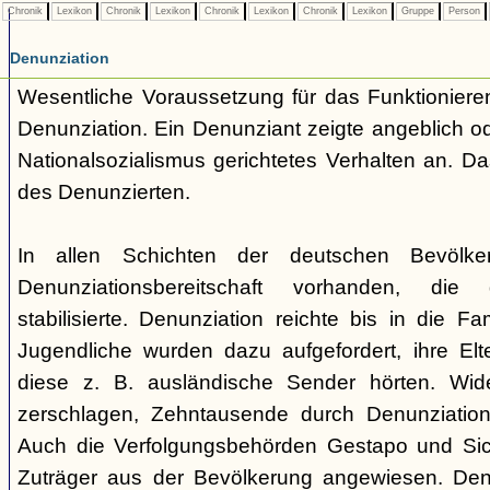
Chronik
Lexikon
Chronik
Lexikon
Chronik
Lexikon
Chronik
Lexikon
Gruppe
Person
Denunziation
Wesentliche Voraussetzung für das Funktionieren
Denunziation. Ein Denunziant zeigte angeblich o
Nationalsozialismus gerichtetes Verhalten an. Da
des Denunzierten.
In allen Schichten der deutschen Bevölke
Denunziationsbereitschaft vorhanden, die 
stabilisierte. Denunziation reichte bis in die Fa
Jugendliche wurden dazu aufgefordert, ihre Elte
diese z. B. ausländische Sender hörten. Wid
zerschlagen, Zehntausende durch Denunziation v
Auch die Verfolgungsbehörden Gestapo und Sich
Zuträger aus der Bevölkerung angewiesen. Den