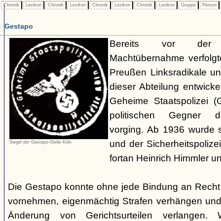
Chronik
Lexikon
Chronik
Lexikon
Chronik
Lexikon
Chronik
Lexikon
Gruppe
Person
Gestapo
Bereits vor der nat
Machtübernahme verfolgte 
Preußen Linksradikale u
dieser Abteilung entwicke
Geheime Staatspolizei (
politischen Gegner de
vorging. Ab 1936 wurde si
und der Sicherheitspolize
Siegel der Gestapo-Stelle Köln
fortan Heinrich Himmler u
Die Gestapo konnte ohne jede Bindung an Rech
vornehmen, eigenmächtig Strafen verhängen und
Änderung von Gerichtsurteilen verlangen. Wi