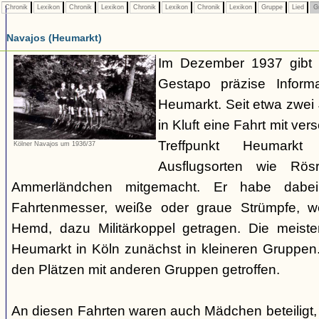
Chronik
Lexikon
Chronik
Lexikon
Chronik
Lexikon
Chronik
Lexikon
Gruppe
Lied
G
Navajos (Heumarkt)
Im Dezember 1937 gibt 
Gestapo präzise Infor
Heumarkt. Seit etwa zwei
in Kluft eine Fahrt mit v
Treffpunkt Heumark
Kölner Navajos um 1936/37
Ausflugsorten wie Rö
Ammerländchen mitgemacht. Er habe dabei
Fahrtenmesser, weiße oder graue Strümpfe, we
Hemd, dazu Militärkoppel getragen. Die meiste
Heumarkt in Köln zunächst in kleineren Gruppe
den Plätzen mit anderen Gruppen getroffen.
An diesen Fahrten waren auch Mädchen beteiligt,