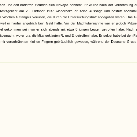
 Hosen und den karierten Hemden sich Navajos nennen". Er wurde nach der Vernehmung a
m Amtsgericht am 25. Oktober 1937 wiederholte er seine Aussage und bestritt nochmals
Wochen Gefängnis verurteilt, die durch die Untersuchungshaft abgegolten waren. Das Ge
 weil er hierfür angeblich kein Geld hatte. Vor der Machtübernahme war er jedoch Mitgli
rtel gekommen sein, wo er sich abends mit etwa 8 jungen Leuten getroffen habe. Nach s
tgemacht, wo er u.a. die Mitangeklagten R. und E. getroffen habe. Er selbst habe bei den F
mit verschränkten kleinen Fingern gebräuchlich gewesen, während der Deutsche Gruss 