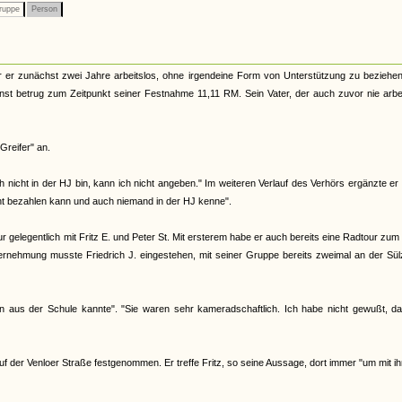
ruppe
Person
r er zunächst zwei Jahre arbeitslos, ohne irgendeine Form von Unterstützung zu beziehen
ienst betrug zum Zeitpunkt seiner Festnahme 11,11 RM. Sein Vater, der auch zuvor nie arbe
Greifer" an.
h nicht in der HJ bin, kann ich nicht angeben." Im weiteren Verlauf des Verhörs ergänzte er
icht bezahlen kann und auch niemand in der HJ kenne".
ur gelegentlich mit Fritz E. und Peter St. Mit ersterem habe er auch bereits eine Radtour zu
Vernehmung musste Friedrich J. eingestehen, mit seiner Gruppe bereits zweimal an der Sü
ten aus der Schule kannte". "Sie waren sehr kameradschaftlich. Ich habe nicht gewußt, d
 der Venloer Straße festgenommen. Er treffe Fritz, so seine Aussage, dort immer "um mit i