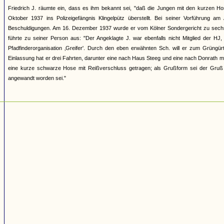
Friedrich J. räumte ein, dass es ihm bekannt sei, "daß die Jungen mit den kurzen
Oktober 1937 ins Polizeigefängnis Klingelpütz überstellt. Bei seiner Vorführung a
Beschuldigungen. Am 16. Dezember 1937 wurde er vom Kölner Sondergericht zu sechs 
führte zu seiner Person aus: "Der Angeklagte J. war ebenfalls nicht Mitglied der HJ,
Pfadfinderorganisation ‚Greifer'. Durch den eben erwähnten Sch. will er zum Grüngü
Einlassung hat er drei Fahrten, darunter eine nach Haus Steeg und eine nach Donrath mi
eine kurze schwarze Hose mit Reißverschluss getragen; als Grußform sei der Gruß 
angewandt worden sei."