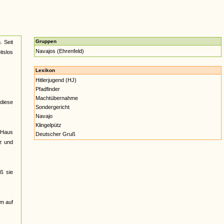
Gruppen
. Seit
Navajos (Ehrenfeld)
itslos
Lexikon
Hitlerjugend (HJ)
Pfadfinder
Machtübernahme
 diese
Sondergericht
Navajo
Klingelpütz
m Haus
Deutscher Gruß
lz und
aß sie
hm auf