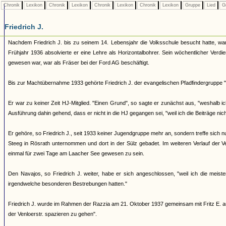
Chronik
Lexikon
Chronik
Lexikon
Chronik
Lexikon
Chronik
Lexikon
Gruppe
Lied
G
Friedrich J.
Nachdem Friedrich J. bis zu seinem 14. Lebensjahr die Volksschule besucht hatte, wa
Frühjahr 1936 absolvierte er eine Lehre als Horizontalbohrer. Sein wöchentlicher Verd
gewesen war, war als Fräser bei der Ford AG beschäftigt.
Bis zur Machtübernahme 1933 gehörte Friedrich J. der evangelischen Pfadfindergruppe "
Er war zu keiner Zeit HJ-Mitglied. "Einen Grund", so sagte er zunächst aus, "weshalb ic
Ausführung dahin gehend, dass er nicht in die HJ gegangen sei, "weil ich die Beiträge n
Er gehöre, so Friedrich J., seit 1933 keiner Jugendgruppe mehr an, sondern treffe sich n
Steeg in Rösrath unternommen und dort in der Sülz gebadet. Im weiteren Verlauf der 
einmal für zwei Tage am Laacher See gewesen zu sein.
Den Navajos, so Friedrich J. weiter, habe er sich angeschlossen, "weil ich die meis
irgendwelche besonderen Bestrebungen hatten."
Friedrich J. wurde im Rahmen der Razzia am 21. Oktober 1937 gemeinsam mit Fritz E. auf
der Venloerstr. spazieren zu gehen".