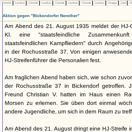
Chronik
Lexikon
Chronik
Lexikon
Chronik
Lexikon
Chronik
Lexikon
Gruppe
Lied
G
Aktion gegen "Bickendorfer Nerother"
Am Abend des 21. August 1935 meldet der HJ-Ge
Kl. eine "staatsfeindliche Zusammenku
staatsfeindlichen Kampfliedern" durch Angehörig
in der Rochusstraße 37. Von einigen anwesenden
HJ-Streifenführer die Personalien fest.
Am fraglichen Abend haben sich, wie schon zuvo
der Rochusstraße 37 in Bickendorf getroffen.
Freund Christian V. hatten im Haus einen R
Morsen zu erlernen. Sie üben dort einmal wöc
andere Jugendliche, um sich in dem Raum zu treff
Am Abend des 21. August dringt eine HJ-Streife i