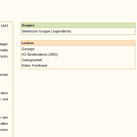
Gruppen
i 1943
Steinbrück-Gruppe (Jugendliche)
Lexikon
nlager
Gestapo
chäfte
HJ-Streifendienst (SRD)
rücks
Zwangsarbeit
Kütter, Ferdinand
üchtet
 dann
r und
m den
llten
ssenen