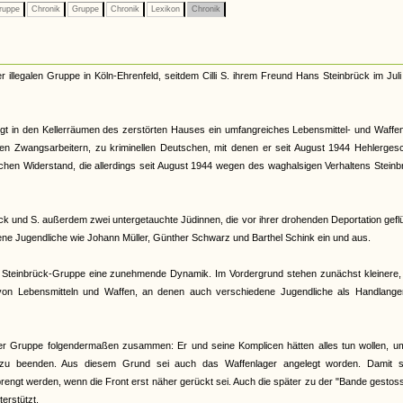
ruppe
Chronik
Gruppe
Chronik
Lexikon
Chronik
er illegalen Gruppe in Köln-Ehrenfeld, seitdem Cilli S. ihrem Freund Hans Steinbrück im Jul
 legt in den Kellerräumen des zerstörten Hauses ein umfangreiches Lebensmittel- und Waffe
nen Zwangsarbeitern, zu kriminellen Deutschen, mit denen er seit August 1944 Hehlerges
en Widerstand, die allerdings seit August 1944 wegen des waghalsigen Verhaltens Steinb
ck und S. außerdem zwei untergetauchte Jüdinnen, die vor ihrer drohenden Deportation gefl
ene Jugendliche wie Johann Müller, Günther Schwarz und Barthel Schink ein und aus.
er Steinbrück-Gruppe eine zunehmende Dynamik. Im Vordergrund stehen zunächst kleinere,
on Lebensmitteln und Waffen, an denen auch verschiedene Jugendliche als Handlange
 der Gruppe folgendermaßen zusammen: Er und seine Komplicen hätten alles tun wollen, u
zu beenden. Aus diesem Grund sei auch das Waffenlager angelegt worden. Damit so
rengt werden, wenn die Front erst näher gerückt sei. Auch die später zu der "Bande gesto
erstützt.