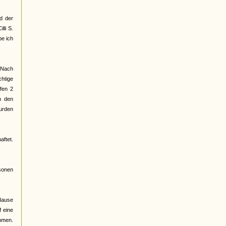
ed der
li S.
be ich
. Nach
chtige
fen 2
n den
urden
aftet.
sonen
 Hause
 eine
mmen.