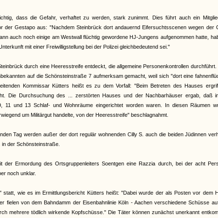
ichtig, dass die Gefahr, verhaftet zu werden, stark zunimmt. Dies führt auch ein Mitgli
or der Gestapo aus: "Nachdem Steinbrück dort andauernd Eifersuchtsscenen wegen der Cil
d dann auch noch einige am Westwall flüchtig gewordene HJ-Jungens aufgenommen hatte, ha
nterkunft mit einer Freiwilligstellung bei der Polizei gleichbedeutend sei."
inbrück durch eine Heeresstreife entdeckt, die allgemeine Personenkontrollen durchführt
bekannten auf die Schönsteinstraße 7 aufmerksam gemacht, weil sich "dort eine fahnenflü
 leitenden Kommissar Kütters heißt es zu dem Vorfall: "Beim Betreten des Hauses ergrif
ht. Die Durchsuchung des ... zerstörten Hauses und der Nachbarhäuser ergab, daß i
 9, 11 und 13 Schlaf- und Wohnräume eingerichtet worden waren. In diesen Räumen w
wiegend um Militärgut handelte, von der Heeresstreife" beschlagnahmt.
enden Tag werden außer der dort regulär wohnenden Cilly S. auch die beiden Jüdinnen verh
s in der Schönsteinstraße.
 der Ermordung des Ortsgruppenleiters Soentgen eine Razzia durch, bei der acht Per
er noch unklar.
 statt, wie es im Ermittlungsbericht Kütters heißt: "Dabei wurde der als Posten vor dem
äter fielen von dem Bahndamm der Eisenbahnlinie Köln - Aachen verschiedene Schüsse auf
durch mehrere tödlich wirkende Kopfschüsse." Die Täter können zunächst unerkannt entko