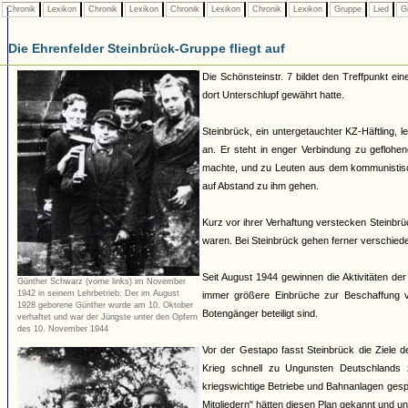
Chronik
Lexikon
Chronik
Lexikon
Chronik
Lexikon
Chronik
Lexikon
Gruppe
Lied
G
Die Ehrenfelder Steinbrück-Gruppe fliegt auf
Die Schönsteinstr. 7 bildet den Treffpunkt ein
dort Unterschlupf gewährt hatte.
Steinbrück, ein untergetauchter KZ-Häftling,
an. Er steht in enger Verbindung zu geflohe
machte, und zu Leuten aus dem kommunistisch
auf Abstand zu ihm gehen.
Kurz vor ihrer Verhaftung verstecken Steinbrü
waren. Bei Steinbrück gehen ferner verschied
Seit August 1944 gewinnen die Aktivitäten d
Günther Schwarz (vorne links) im November
1942 in seinem Lehrbetrieb: Der im August
immer größere Einbrüche zur Beschaffung v
1928 geborene Günther wurde am 10. Oktober
Botengänger beteiligt sind.
verhaftet und war der Jüngste unter den Opfern
des 10. November 1944
Vor der Gestapo fasst Steinbrück die Ziele
Krieg schnell zu Ungunsten Deutschlands 
kriegswichtige Betriebe und Bahnanlagen gesp
Mitgliedern" hätten diesen Plan gekannt und unt