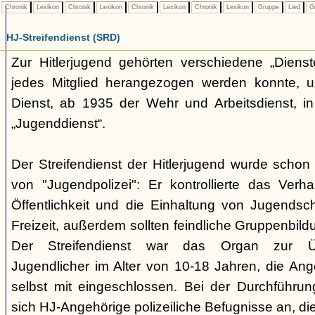
Chronik
Lexikon
Chronik
Lexikon
Chronik
Lexikon
Chronik
Lexikon
Gruppe
Lied
G
HJ-Streifendienst (SRD)
Zur Hitlerjugend gehörten verschiedene „Dienst
jedes Mitglied herangezogen werden konnte, u
Dienst, ab 1935 der Wehr und Arbeitsdienst, in
„Jugenddienst“.
Der Streifendienst der Hitlerjugend wurde schon 
von "Jugendpolizei": Er kontrollierte das Verha
Öffentlichkeit und die Einhaltung von Jugends
Freizeit, außerdem sollten feindliche Gruppenbil
Der Streifendienst war das Organ zur Üb
Jugendlicher im Alter von 10-18 Jahren, die Ang
selbst mit eingeschlossen. Bei der Durchführu
sich HJ-Angehörige polizeiliche Befugnisse an, di