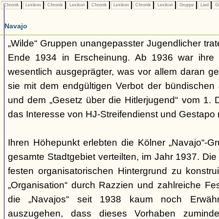
Chronik
Lexikon
Chronik
Lexikon
Chronik
Lexikon
Chronik
Lexikon
Gruppe
Lied
G
Navajo
„Wilde“ Gruppen unangepasster Jugendlicher trate
Ende 1934 in Erscheinung. Ab 1936 war ihre 
wesentlich ausgeprägter, was vor allem daran ge
sie mit dem endgültigen Verbot der bündischen
und dem „Gesetz über die Hitlerjugend“ vom 1. 
das Interesse von HJ-Streifendienst und Gestapo 
Ihren Höhepunkt erlebten die Kölner „Navajo“-Gr
gesamte Stadtgebiet verteilten, im Jahr 1937. Di
festen organisatorischen Hintergrund zu konstru
„Organisation“ durch Razzien und zahlreiche F
die „Navajos“ seit 1938 kaum noch Erwähn
auszugehen, dass dieses Vorhaben zumindes