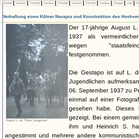
Chronik
Lexikon
Chronik
Lexikon
Chronik
Lexikon
Chronik
Lexikon
Gruppe
Lied
G
Verhaftung eines Kölner Navajos und Konstruktion des Hochverra
Der 17-jährige August L
1937 als vermeintliche
wegen "staatsfeind
festgenommen.
Die Gestapo ist auf L. 
Jugendlichen aufmerksa
06. September 1937 zu Pro
einmal auf einer Fotogra
gesehen habe. Dieses F
gezeigt. Bei einem geme
August L. als "Roter Jungpionier"
ihm und Heinrich S. hab
angestimmt und mehrere andere kommunistisch