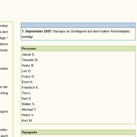
enbar
7. September 1937:
Navajos an Schlägerei auf dem Kalker Rummelplatz
a dort
beteiligt
lüge."
nderen
Personen
fester
Jakob S.
Theodor B.
Heinz B.
nnten
Leo D.
Franz D.
Erich K.
nd der
Friedrich K.
 Unfug
Toni L.
Karl S.
Walter S.
Michael T.
August
Heinz V.
Kurt W.
ander:
Topografie
h auch