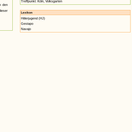
Treffpunkt: Köln, Volksgarten
n den
ieser
Lexikon
Hitlerjugend (HJ)
Gestapo
Navajo