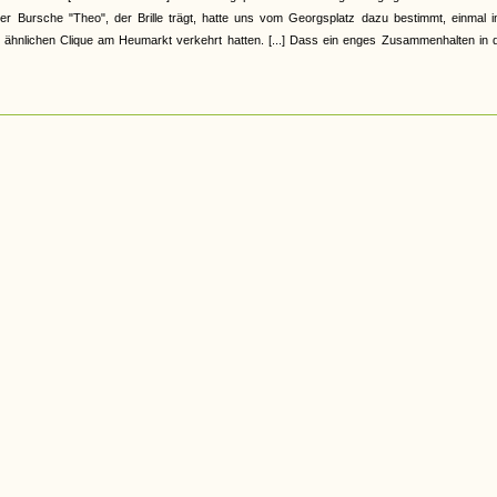
r Bursche "Theo", der Brille trägt, hatte uns vom Georgsplatz dazu bestimmt, einmal i
 ähnlichen Clique am Heumarkt verkehrt hatten. [...] Dass ein enges Zusammenhalten in d