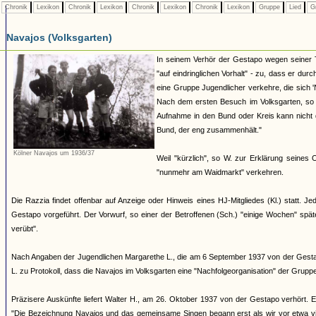
Chronik
Lexikon
Chronik
Lexikon
Chronik
Lexikon
Chronik
Lexikon
Gruppe
Lied
G
Navajos (Volksgarten)
In seinem Verhör der Gestapo wegen seiner 
"auf eindringlichen Vorhalt" - zu, dass er dur
eine Gruppe Jugendlicher verkehre, die sich
Nach dem ersten Besuch im Volksgarten, so W
Aufnahme in den Bund oder Kreis kann nicht d
Bund, der eng zusammenhält."
Kölner Navajos um 1936/37
Weil "kürzlich", so W. zur Erklärung seines
"nunmehr am Waidmarkt" verkehren.
Die Razzia findet offenbar auf Anzeige oder Hinweis eines HJ-Mitgliedes (Kl.) statt.
Gestapo vorgeführt. Der Vorwurf, so einer der Betroffenen (Sch.) "einige Wochen" spä
verübt".
Nach Angaben der Jugendlichen Margarethe L., die am 6 September 1937 von der Gestapo 
L. zu Protokoll, dass die Navajos im Volksgarten eine "Nachfolgeorganisation" der Grup
Präzisere Auskünfte liefert Walter H., am 26. Oktober 1937 von der Gestapo verhört. E
"Die Bezeichnung Navajos und das gemeinsame Singen begann erst als wir vor etwa vie