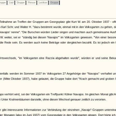
ruppe
Lied
Gruppe
Person
Lexikon
Gruppe
Teilnahme an Treffen der Gruppen am Georgsplatz gibt Kurt W. am 20. Oktober 1937 - off
ch Karl Schr. und Walter H. "dazu bestimmt wurde, einmal mit in den Volksgarten zu gehen, d
 'Navajos' nenne". "Die Burschen würden Lieder singen und machten auch gemeinsame Ausf
. weiter, sei er "ständig bei diesen 'Navajos'" im Volksgarten gewesen. "Von einer beso
ie Rede sein. Es werden auch keine Beiträge oder dergleichen bezahlt. Es ist jedoch ein 
 Ortswechsels, "im Volksgarten eine Razzia abgehalten wurde", würden er und seine Beka
 Jedenfalls werden im Sommer 1937 im Volksgarten 27 Angehörige der "Navajos" verhaftet u
ter (Mitte Oktober 1937), habe gelautet, die Gruppe habe dort "Krach gemacht und groben
verhört wird, sei der Volksgarten ein Treffpunkt Kölner Navajos. Im gleichen Monat gibt 
pe Unter Krahnenbäumen darstelle, ohne diesen Wechsel genauer zeitlich zu verorten.
r gibt interessante Informationen zur Verbindung der einzelnen „Navajo“-Gruppen unterein
r Monaten [also im Juni 1937] vom Georgsplatz in den Volksgarten gingen. Dort hörte ic