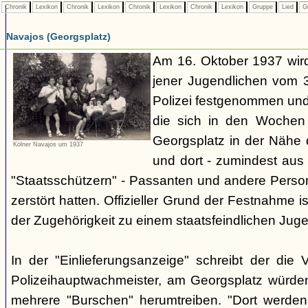
Chronik
Lexikon
Chronik
Lexikon
Chronik
Lexikon
Chronik
Lexikon
Gruppe
Lied
G
Navajos (Georgsplatz)
Am 16. Oktober 1937 wird
jener Jugendlichen vom 3.
Polizei festgenommen un
die sich in den Woche
Georgsplatz in der Nähe 
Kölner Navajos um 1937
und dort - zumindest aus 
"Staatsschützern" - Passanten und andere Person
zerstört hatten. Offizieller Grund der Festnahme is
der Zugehörigkeit zu einem staatsfeindlichen Jug
In der "Einlieferungsanzeige" schreibt der die 
Polizeihauptwachmeister, am Georgsplatz würde
mehrere "Burschen" herumtreiben. "Dort werde