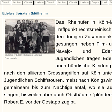
Chronik
Lexikon
Chronik
Lexikon
Chronik
Lexikon
Chronik
Lexikon
Gruppe
Lied
G
Edelweißpiraten (Mülheim)
Das Rheinufer in Köln-M
Treffpunkt rechtsrheinisch
den dortigen Zusammenkü
gesungen, neben Film- 
Navajo- und Edelwei
Mülheimer Edelweißpiraten 1943 am
Jugendlichen tragen Ede
Drachenfels
auch bündische Kleidun
nach den alliierten Grossangriffen auf Köln un
Jugendlichen Schiffstouren, meist nach Königswin
gemeinsam bis zum Nachtigallental, wo sie auf
singen, bisweilen aber auch Obstbäume "plündern"
Robert E. vor der Gestapo zugibt.