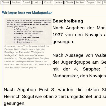
Chronik
Lexikon
Chronik
Lexikon
Chronik
Lexikon
Chronik
Lexikon
Gruppe
Lied
G
Wir lagen kurz vor Madagaskar
Beschreibung
Nach Angaben der Mari
1937 von den Navajos a
gesungen.
Ausriss aus einem Vernehmungsprotokoll der
Gestapo: Weit verbreitet war in Köln eine
Persiflage des Fahrtenlied "Wir lagen vor
Nach Aussage von Walte
Madagaskar", die in mehreren Varianten
überliefert ist. Die hier abgebildeten Strophen
der Jugendgruppe am Geo
sind einem Verhörprotokoll der Gestapo aus
dem Jahr 1937 entnommen. Das Lied war aber
auch 1942 noch überaus populär.
mit der 4. Strophe:
Madagaskar, den Navajos 
Nach Angaben Enst S. wurden die letzten S
Heinrich Sogul wie oben zitiert umgedichtet und 
gesungen.