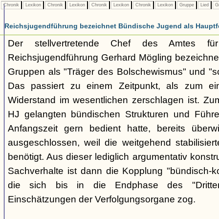
Chronik
Lexikon
Chronik
Lexikon
Chronik
Lexikon
Chronik
Lexikon
Gruppe
Lied
G
Reichsjugendführung bezeichnet Bündische Jugend als Hauptf
Der stellvertretende Chef des Amtes fü
Reichsjugendführung Gerhard Mögling bezeichnet 
Gruppen als "Träger des Bolschewismus" und "sc
Das passiert zu einem Zeitpunkt, als zum ei
Widerstand im wesentlichen zerschlagen ist. Zum
HJ gelangten bündischen Strukturen und Führer
Anfangszeit gern bedient hatte, bereits überwi
ausgeschlossen, weil die weitgehend stabilisier
benötigt. Aus dieser lediglich argumentativ konst
Sachverhalte ist dann die Kopplung "bündisch-
die sich bis in die Endphase des "Dritte
Einschätzungen der Verfolgungsorgane zog.