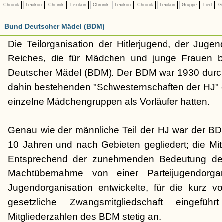
Chronik
Lexikon
Chronik
Lexikon
Chronik
Lexikon
Chronik
Lexikon
Gruppe
Lied
G
Bund Deutscher Mädel (BDM)
Die Teilorganisation der Hitlerjugend, der Jugen
Reiches, die für Mädchen und junge Frauen b
Deutscher Mädel (BDM). Der BDM war 1930 dur
dahin bestehenden "Schwesternschaften der HJ" 
einzelne Mädchengruppen als Vorläufer hatten.
Genau wie der männliche Teil der HJ war der B
10 Jahren und nach Gebieten gegliedert; die Mitg
Entsprechend der zunehmenden Bedeutung der
Machtübernahme von einer Parteijugendorgani
Jugendorganisation entwickelte, für die kurz 
gesetzliche Zwangsmitgliedschaft eingefüh
Mitgliederzahlen des BDM stetig an.