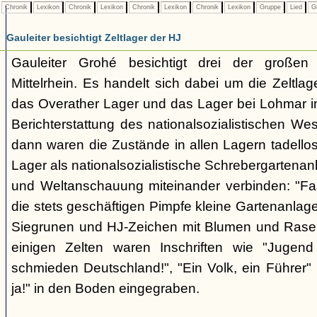
Chronik
Lexikon
Chronik
Lexikon
Chronik
Lexikon
Chronik
Lexikon
Gruppe
Lied
G
Gauleiter besichtigt Zeltlager der HJ
Gauleiter Grohé besichtigt drei der großen 
Mittelrhein. Es handelt sich dabei um die Zeltl
das Overather Lager und das Lager bei Lohmar im
Berichterstattung des nationalsozialistischen W
dann waren die Zustände in allen Lagern tadello
Lager als nationalsozialistische Schrebergartenanl
und Weltanschauung miteinander verbinden: "Fast
die stets geschäftigen Pimpfe kleine Gartenanlage
Siegrunen und HJ-Zeichen mit Blumen und Rasenf
einigen Zelten waren Inschriften wie "Jugend
schmieden Deutschland!", "Ein Volk, ein Führer"
ja!" in den Boden eingegraben.