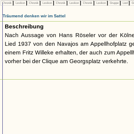
Chronik
Lexikon
Chronik
Lexikon
Chronik
Lexikon
Chronik
Lexikon
Gruppe
Lied
G
Träumend denken wir im Sattel
Beschreibung
Nach Aussage von Hans Röseler vor der Kölne
Lied 1937 von den Navajos am Appellhofplatz g
einem Fritz Willeke erhalten, der auch zum Appel
vorher bei der Clique am Georgsplatz verkehrte.