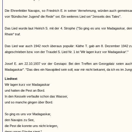
Die Ehrenfelder Navajos, so Friedrich E. in seiner Vernehmung, würden auch gemeinsa
von 'Bündischer Jugend' die Rede" sei. Ein weiteres Lied sei "Jenseits des Tales".
Das Lied wurde laut Heirich S. mit der 4. Strophe ("So ging es uns vor Madagaskar, 
Rhein" traf.
Das Lied war auch 1942 noch überaus populär: Käthe T. gab am 8. Dezember 1942 zu P
abgeschrieben bzw. von der Traudel S. Lied Nr. 1 ist 'Wir lagen kurz vor Madagaskar'."
Josef E. am 22.10.1937 vor der Gestapo: Bei den Treffen am Georgplatz seien auch 
Madagaskar". "Das dies ein Navajolied sein soll, war mir nicht bekannt, da ich es im Jung
Liedtext
Wir lagen kurz vor Madagaskar
und hatten die Pest an Bord.
In den Kesseln verfaulte schon das Wasser,
und so manche gingen über Bord.
So ging es uns vor Madagaskar,
den Navajos zu See,
die Pest die konnte uns nicht kriegen,
denn unser Glaube siegt."