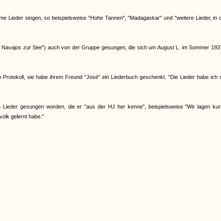
me Lieder singen, so beispielsweise "Hohe Tannen", "Madagaskar" und "weitere Lieder, in
den Navajos zur See") auch von der Gruppe gesungen, die sich um August L. im Sommer 19
rotokoll, sie habe ihrem Freund "José" ein Liederbuch geschenkt. "Die Lieder habe ich s
Lieder gesungen worden, die er "aus der HJ her kenne", beispielsweise "Wir lagen kur
volk gelernt habe."