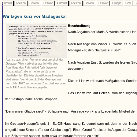
Chronik
Lexikon
Chronik
Lexikon
Chronik
Lexikon
Chronik
Lexikon
Gruppe
Lied
G
Wir lagen kurz vor Madagaskar
Beschreibung
Nach Angaben der Maria S. wurde dieses Lied
Nach Aussage von Walter H. wurde es auch v
Madagaskar, den Navajos zur See".
Ausriss aus einem Vernehmungsprotokoll der
Nach Angaben Enst S. wurden die letzten Stro
Gestapo: Weit verbreitet war in Köln eine
Persiflage des Fahrtenlied "Wir lagen vor
gesungen.
Madagaskar", die in mehreren Varianten
überliefert ist. Die hier abgebildeten Strophen
sind einem Verhörprotokoll der Gestapo aus
Dieses Lied wurde nach Maßgabe des Sonderg
dem Jahr 1937 entnommen. Das Lied war aber
auch 1942 noch überaus populär.
Das Lied wurde laut Peter S. von der Jugendg
der Gestapo, habe sechs Strophen.
"Denn unser Glaube siegt" - So lautete nach Aussage von Franz L. ebenfalls Mitglied de
Im Gestapo-Hausgefängnis im EL-DE-Haus sang K. gemeinsam mit dem in der Nachbarzel
umgedichtete Strophe ("unser Glaube siegt"). Einen Grund für diesen in Augen der Gestap
aus Zeitvertreib sangen, nicht etwa um herausfordernd zu sein".