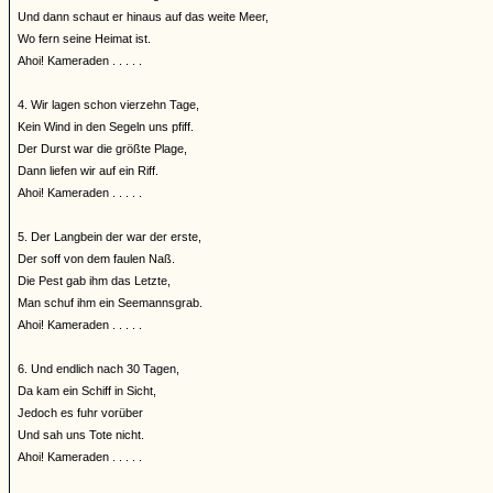
Und dann schaut er hinaus auf das weite Meer,
Wo fern seine Heimat ist.
Ahoi! Kameraden . . . . .
4. Wir lagen schon vierzehn Tage,
Kein Wind in den Segeln uns pfiff.
Der Durst war die größte Plage,
Dann liefen wir auf ein Riff.
Ahoi! Kameraden . . . . .
5. Der Langbein der war der erste,
Der soff von dem faulen Naß.
Die Pest gab ihm das Letzte,
Man schuf ihm ein Seemannsgrab.
Ahoi! Kameraden . . . . .
6. Und endlich nach 30 Tagen,
Da kam ein Schiff in Sicht,
Jedoch es fuhr vorüber
Und sah uns Tote nicht.
Ahoi! Kameraden . . . . .