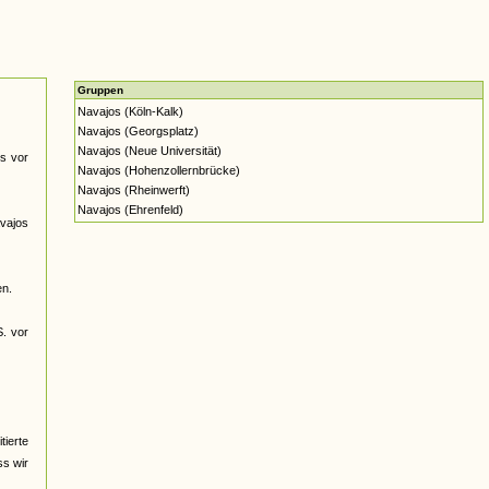
Gruppen
Navajos (Köln-Kalk)
Navajos (Georgsplatz)
Navajos (Neue Universität)
s vor
Navajos (Hohenzollernbrücke)
Navajos (Rheinwerft)
Navajos (Ehrenfeld)
avajos
en.
S. vor
ierte
ss wir