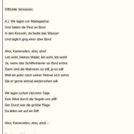
Offizielle Versionen:
A.): Wir lagen vor Madagaskar
Und hatten die Pest an Bord
In den Kesseln, da faulte das Wasser
Und täglich ging einer über Bord
Ahoi, Kameraden, ahoi, ahoi!
Leb wohl, kleines Mädel, leb wohl, leb wohl!
Ja, wenn das Schifferklavier an Bord ertönt
Dann sind die Matrosen so still, ja so still
Weil ein jeder nach seiner Heimat sich sehnt
Die er gerne einmal wiedersehen will
Wir lagen schon vierzehn Tage
Kein Wind durch die Segeln uns pfiff
Der Durst war die größte Plage
Da liefen wir auf ein Riff
Ahoi, Kameraden, ahoi, ahoi!...