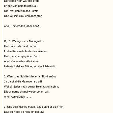
Der lange Hein war der erste
Er soff von dem faulen Naß
Die Pest gab ihm das Letzte
Und wir ihm ein Seemannsgrab
Ahoi, Kameraden, ahoi, ahoi!...
B.): 1. Wir lagen vor Madagaskar
Und hatten die Pest an Bord.
In den Kübeln da faulte das Wasser
Und mancher ging über Bord.
Ahoi! Kameraden. Ahoi, ahoi.
Leb wohl kleines Mädel, leb wohl, leb wohl.
2. Wenn das Schifferklavier an Bord ertönt,
Ja da sind die Matrosen so still,
Weil ein jeder nach seiner Heimat sich sehnt,
Die er gerne einmal wiedersehen will.
Ahoi! Kameraden . . . . .
3. Und sein kleines Mädel, das sehnt er sich her,
Das zu Haus so heiß ihn geküßt!