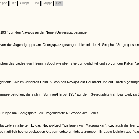
ruppe
Lied
Gruppe
Lied
Gruppe
Lied
 1937 von den Navajos an der Neuen Universität gesungen.
on der Jugendgruppe am Georgsplatz gesungen, hier mit der 4. Strophe: "So ging es un
phen des Liedes von Heinrich Sogul wie oben zitiert umgedichtet und so von den Kalker N
erichts Köln im Verfahren Heinz N. von den Navajos am Heumarkt und auf Fahrten gesung
ruppe getroffen, die sich im Sommer/Herbst 1937 auf dem Georgsplatz traf. Das Lied, so 
r Gruppe am Georgsplatz - die umgedichtete 4. Strophe des Liedes.
le inhaftierten L. das Navajo-Lied "Wir lagen vor Madagaskar", u.a. auch die hier zit
o natürlich hochprovokativen Akt vermochte er nicht anzugeben. Er sagte lediglich aus, "da