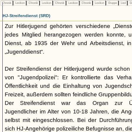
Chronik
Lexikon
Chronik
Lexikon
Chronik
Lexikon
Chronik
Lexikon
Gruppe
Lied
G
HJ-Streifendienst (SRD)
Zur Hitlerjugend gehörten verschiedene „Dienst
jedes Mitglied herangezogen werden konnte, u
Dienst, ab 1935 der Wehr und Arbeitsdienst, in
„Jugenddienst“.
Der Streifendienst der Hitlerjugend wurde schon 
von "Jugendpolizei": Er kontrollierte das Verha
Öffentlichkeit und die Einhaltung von Jugends
Freizeit, außerdem sollten feindliche Gruppenbil
Der Streifendienst war das Organ zur Üb
Jugendlicher im Alter von 10-18 Jahren, die Ang
selbst mit eingeschlossen. Bei der Durchführu
sich HJ-Angehörige polizeiliche Befugnisse an, di