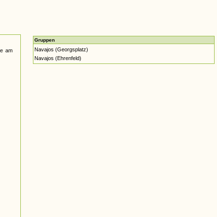
Gruppen
Navajos (Georgsplatz)
pe am
Navajos (Ehrenfeld)