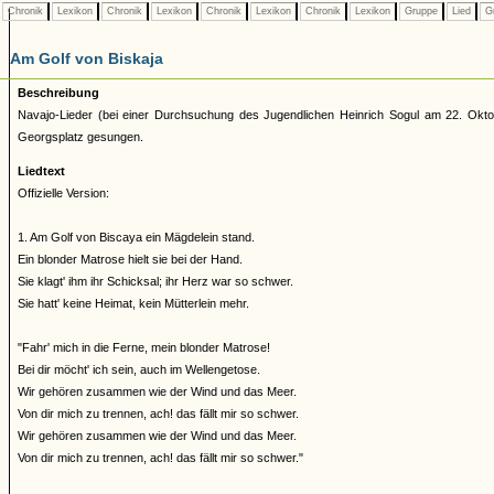
Chronik
Lexikon
Chronik
Lexikon
Chronik
Lexikon
Chronik
Lexikon
Gruppe
Lied
G
Am Golf von Biskaja
Beschreibung
Navajo-Lieder (bei einer Durchsuchung des Jugendlichen Heinrich Sogul am 22. Ok
Georgsplatz gesungen.
Liedtext
Offizielle Version:
1. Am Golf von Biscaya ein Mägdelein stand.
Ein blonder Matrose hielt sie bei der Hand.
Sie klagt' ihm ihr Schicksal; ihr Herz war so schwer.
Sie hatt' keine Heimat, kein Mütterlein mehr.
"Fahr' mich in die Ferne, mein blonder Matrose!
Bei dir möcht' ich sein, auch im Wellengetose.
Wir gehören zusammen wie der Wind und das Meer.
Von dir mich zu trennen, ach! das fällt mir so schwer.
Wir gehören zusammen wie der Wind und das Meer.
Von dir mich zu trennen, ach! das fällt mir so schwer."