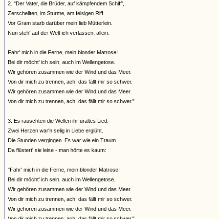
2. "Der Vater, die Brüder, auf kämpfendem Schiff',
Zerschellten, im Sturme, am felsigen Riff.
Vor Gram starb darüber mein lieb Mütterlein.
Nun steh' auf der Welt ich verlassen, allein.
Fahr' mich in die Ferne, mein blonder Matrose!
Bei dir möcht' ich sein, auch im Wellengetose.
Wir gehören zusammen wie der Wind und das Meer.
Von dir mich zu trennen, ach! das fällt mir so schwer.
Wir gehören zusammen wie der Wind und das Meer.
Von dir mich zu trennen, ach! das fällt mir so schwer."
3. Es rauschten die Wellen ihr uraltes Lied.
Zwei Herzen war'n selig in Liebe erglüht.
Die Stunden vergingen. Es war wie ein Traum.
Da flüstert' sie leise - man hörte es kaum:
"Fahr' mich in die Ferne, mein blonder Matrose!
Bei dir möcht' ich sein, auch im Wellengetose.
Wir gehören zusammen wie der Wind und das Meer.
Von dir mich zu trennen, ach! das fällt mir so schwer.
Wir gehören zusammen wie der Wind und das Meer.
Von dir mich zu trennen, ach! das fällt mir so schwer."