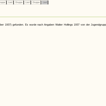
ruppe
Lied
Gruppe
Lied
Gruppe
Lied
tober 1937) gefunden. Es wurde nach Angaben Walter Hollings 1937 von der Jugendgrup