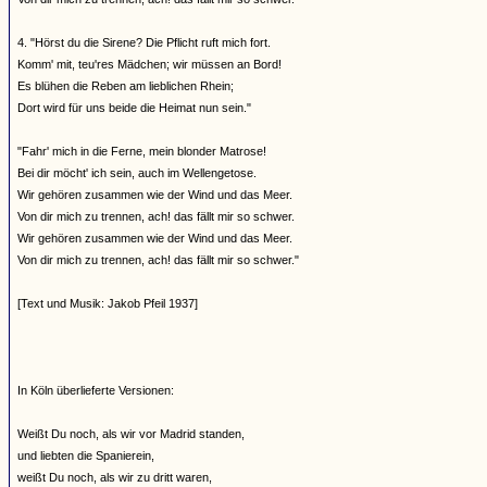
4. "Hörst du die Sirene? Die Pflicht ruft mich fort.
Komm' mit, teu'res Mädchen; wir müssen an Bord!
Es blühen die Reben am lieblichen Rhein;
Dort wird für uns beide die Heimat nun sein."
"Fahr' mich in die Ferne, mein blonder Matrose!
Bei dir möcht' ich sein, auch im Wellengetose.
Wir gehören zusammen wie der Wind und das Meer.
Von dir mich zu trennen, ach! das fällt mir so schwer.
Wir gehören zusammen wie der Wind und das Meer.
Von dir mich zu trennen, ach! das fällt mir so schwer."
[Text und Musik: Jakob Pfeil 1937]
In Köln überlieferte Versionen:
Weißt Du noch, als wir vor Madrid standen,
und liebten die Spanierein,
weißt Du noch, als wir zu dritt waren,