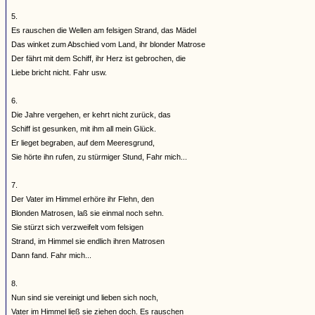
5.
Es rauschen die Wellen am felsigen Strand, das Mädel
Das winket zum Abschied vom Land, ihr blonder Matrose
Der fährt mit dem Schiff, ihr Herz ist gebrochen, die
Liebe bricht nicht. Fahr usw.
6.
Die Jahre vergehen, er kehrt nicht zurück, das
Schiff ist gesunken, mit ihm all mein Glück.
Er lieget begraben, auf dem Meeresgrund,
Sie hörte ihn rufen, zu stürmiger Stund, Fahr mich...
7.
Der Vater im Himmel erhöre ihr Flehn, den
Blonden Matrosen, laß sie einmal noch sehn.
Sie stürzt sich verzweifelt vom felsigen
Strand, im Himmel sie endlich ihren Matrosen
Dann fand. Fahr mich...
8.
Nun sind sie vereinigt und lieben sich noch,
Vater im Himmel ließ sie ziehen doch. Es rauschen