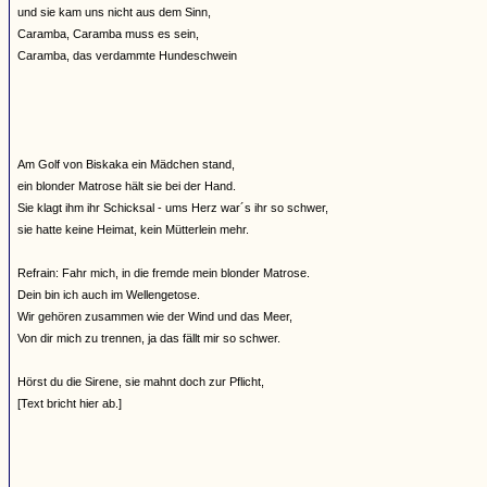
und sie kam uns nicht aus dem Sinn,
Caramba, Caramba muss es sein,
Caramba, das verdammte Hundeschwein
Am Golf von Biskaka ein Mädchen stand,
ein blonder Matrose hält sie bei der Hand.
Sie klagt ihm ihr Schicksal - ums Herz war´s ihr so schwer,
sie hatte keine Heimat, kein Mütterlein mehr.
Refrain: Fahr mich, in die fremde mein blonder Matrose.
Dein bin ich auch im Wellengetose.
Wir gehören zusammen wie der Wind und das Meer,
Von dir mich zu trennen, ja das fällt mir so schwer.
Hörst du die Sirene, sie mahnt doch zur Pflicht,
[Text bricht hier ab.]