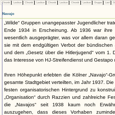
Chronik
Lexikon
Chronik
Lexikon
Chronik
Lexikon
Chronik
Lexikon
Gruppe
Lied
G
Navajo
„Wilde“ Gruppen unangepasster Jugendlicher trate
Ende 1934 in Erscheinung. Ab 1936 war ihre 
wesentlich ausgeprägter, was vor allem daran ge
sie mit dem endgültigen Verbot der bündischen
und dem „Gesetz über die Hitlerjugend“ vom 1. 
das Interesse von HJ-Streifendienst und Gestapo 
Ihren Höhepunkt erlebten die Kölner „Navajo“-Gr
gesamte Stadtgebiet verteilten, im Jahr 1937. Di
festen organisatorischen Hintergrund zu konstru
„Organisation“ durch Razzien und zahlreiche F
die „Navajos“ seit 1938 kaum noch Erwähn
auszugehen, dass dieses Vorhaben zumindes