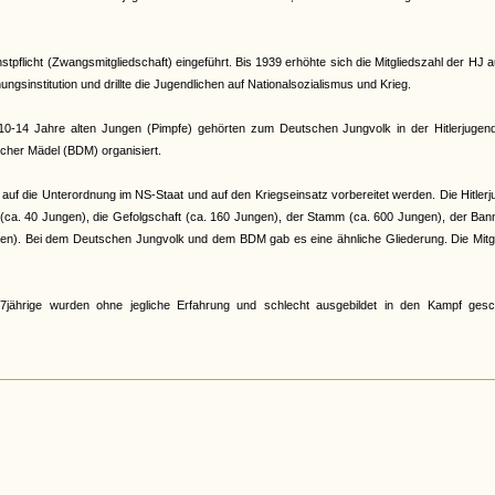
pflicht (Zwangsmitgliedschaft) eingeführt. Bis 1939 erhöhte sich die Mitgliedszahl der HJ a
gsinstitution und drillte die Jugendlichen auf Nationalsozialismus und Krieg.
e 10-14 Jahre alten Jungen (Pimpfe) gehörten zum Deutschen Jungvolk in der Hitlerjugen
cher Mädel (BDM) organisiert.
auf die Unterordnung im NS-Staat und auf den Kriegseinsatz vorbereitet werden. Die Hitler
r (ca. 40 Jungen), die Gefolgschaft (ca. 160 Jungen), der Stamm (ca. 600 Jungen), der Ban
en). Bei dem Deutschen Jungvolk und dem BDM gab es eine ähnliche Gliederung. Die Mitgl
jährige wurden ohne jegliche Erfahrung und schlecht ausgebildet in den Kampf gesch