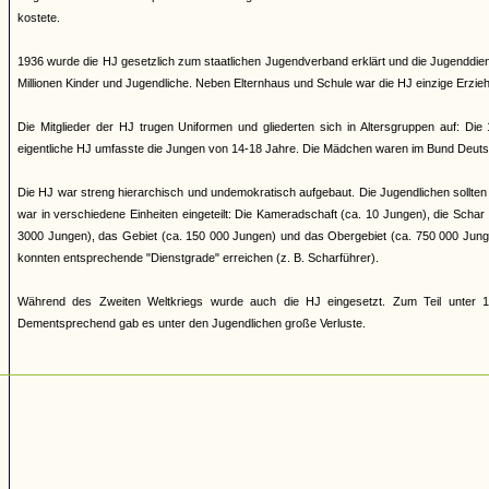
kostete.
1936 wurde die HJ gesetzlich zum staatlichen Jugendverband erklärt und die Jugenddienst
Millionen Kinder und Jugendliche. Neben Elternhaus und Schule war die HJ einzige Erziehun
Die Mitglieder der HJ trugen Uniformen und gliederten sich in Altersgruppen auf: Di
eigentliche HJ umfasste die Jungen von 14-18 Jahre. Die Mädchen waren im Bund Deuts
Die HJ war streng hierarchisch und undemokratisch aufgebaut. Die Jugendlichen sollten 
war in verschiedene Einheiten eingeteilt: Die Kameradschaft (ca. 10 Jungen), die Scha
3000 Jungen), das Gebiet (ca. 150 000 Jungen) und das Obergebiet (ca. 750 000 Jung
konnten entsprechende "Dienstgrade" erreichen (z. B. Scharführer).
Während des Zweiten Weltkriegs wurde auch die HJ eingesetzt. Zum Teil unter 17
Dementsprechend gab es unter den Jugendlichen große Verluste.