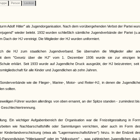
ruppe
Person
Lexikon
urm Adolf Hitler" als Jugendorganisation. Nach dem vorübergehenden Verbot der Partei wur
terjugend" wieder belebt. 1932 wurden schließlich sämtliche Jugendverbände der Partei (u.
Dach der HJ vereinigt. Die Mitglieder der HJ wurden uniformiert.
ch die HJ zum staatlichen Jugendverband. Sie übernahm die Mitglieder aller an
. Mit dem "Gesetz über die HJ" vom 1. Dezember 1936 wurde sie zur einzigen le
Schule erklärt. Seit 1933 wurde auf Jugendliche Druck ausgeübt, der HJ beizutreten; sei
smitgliedschaft für alle Kinder und Jugendlichen ab zehn Jahren.
onderverbände wie die Flieger-, Marine-, Motor- und Reiter-HJ, in denen die Jugendliche
n sollten.
eiligen Führer wurden allerdings von oben ernannt, an der Spitze standen - zumindest bi
te Geschlechtertrennung.
llung. Ein wichtiger Aufgabenbereich der Organisation war die Freizeitgestaltung in Fo
rbeiten wie Nachbarschaftshilfe oder Sammlungen verrichten, aber auch im Form de
 der Kinderlandverschickung (etwa als "Lagermannschaftsführer") hinzu. In der Endzeit d
S-Panzerdivision "Hitlerjugend" oder im "Volkssturm" -, was zahlreichen Jugendlichen das