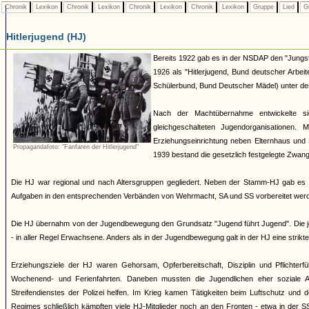
Chronik
Lexikon
Chronik
Lexikon
Chronik
Lexikon
Chronik
Lexikon
Gruppe
Lied
G
Hitlerjugend (HJ)
Bereits 1922 gab es in der NSDAP den "Jungst
1926 als "Hitlerjugend, Bund deutscher Arbei
Schülerbund, Bund Deutscher Mädel) unter dem 
Nach der Machtübernahme entwickelte si
gleichgeschalteten Jugendorganisationen
Erziehungseinrichtung neben Elternhaus und 
Propagandafoto: "Fanfaren der Hitlerjugend"
1939 bestand die gesetzlich festgelegte Zwang
Die HJ war regional und nach Altersgruppen gegliedert. Neben der Stamm-HJ gab es S
Aufgaben in den entsprechenden Verbänden von Wehrmacht, SA und SS vorbereitet werde
Die HJ übernahm von der Jugendbewegung den Grundsatz "Jugend führt Jugend". Die jew
- in aller Regel Erwachsene. Anders als in der Jugendbewegung galt in der HJ eine strik
Erziehungsziele der HJ waren Gehorsam, Opferbereitschaft, Disziplin und Pflichterfü
Wochenend- und Ferienfahrten. Daneben mussten die Jugendlichen eher soziale A
Streifendienstes der Polizei helfen. Im Krieg kamen Tätigkeiten beim Luftschutz und
Regimes schließlich kämpften viele HJ-Mitglieder noch an den Fronten - etwa in der S