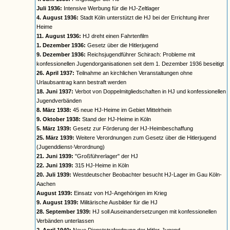
Juli 1936:
Intensive Werbung für die HJ-Zeltlager
4. August 1936:
Stadt Köln unterstützt die HJ bei der Errichtung ihrer
Heime
11. August 1936:
HJ dreht einen Fahrtenfilm
1. Dezember 1936:
Gesetz über die Hitlerjugend
9. Dezember 1936:
Reichsjugendführer Schirach: Probleme mit
konfessionellen Jugendorganisationen seit dem 1. Dezember 1936 beseitigt
26. April 1937:
Teilnahme an kirchlichen Veranstaltungen ohne
Urlaubsantrag kann bestraft werden
18. Juni 1937:
Verbot von Doppelmitgliedschaften in HJ und konfessionellen
Jugendverbänden
8. März 1938:
45 neue HJ-Heime im Gebiet Mittelrhein
9. Oktober 1938:
Stand der HJ-Heime in Köln
5. März 1939:
Gesetz zur Förderung der HJ-Heimbeschaffung
25. März 1939:
Weitere Verordnungen zum Gesetz über die Hitlerjugend
(Jugenddienst-Verordnung)
21. Juni 1939:
"Großführerlager" der HJ
22. Juni 1939:
315 HJ-Heime in Köln
20. Juli 1939:
Westdeutscher Beobachter besucht HJ-Lager im Gau Köln-
Aachen
August 1939:
Einsatz von HJ-Angehörigen im Krieg
9. August 1939:
Militärische Ausbilder für die HJ
28. September 1939:
HJ soll Auseinandersetzungen mit konfessionellen
Verbänden unterlassen