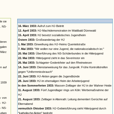
de sie
16. März 1933:
Aufruf zum HJ-Beitritt
a. NS-
12. April 1933:
HJ-Machtdemonstration im Waldbald Dünnwald
15. April 1933:
HJ besetzt sozialistisches Jugendheim
Ostern 1933:
Großwandertag der HJ
deren
1. Mai 1933:
Einweihung des HJ-Heims Quentelstraße
galen
7. Mai 1933:
"Wir wollen nur eine Jugend, die nationalsozialistisch ist."
t März
20. Mai 1933:
Überführung des NS-Schülerbundes in die Hitlerjugend
22. Mai 1933:
Hitlerjugend zieht in das Severinstor ein
26. Mai 1933:
Schlageter-Gedenkfeier auf den Rheinwiesen
n auf
14. Juni 1933:
Dienstanweisung für das Jungvolk: Frühe Kontrollstreifen
gegen "Uniformmissbrauch"
22. Juni 1933:
HJ-Aktion gegen die Jugendbünde
28. Juni 1933:
HJ im ehemaligen Heim der Arbeiterjugend
s 1939
In den Sommerferien 1933:
Massen-Zeltlager der HJ in der Wahner Heide
11. August 1933:
Fünf Jugendlager rings um Köln: Werbemaßnahme der
HJ
rm von
21. August 1933:
Zeltlager in Altenrath: Leitung dementiert Gerüchte auf
s HJ-
Elternabend
es NS-
vermutlich Oktober 1933:
HJ-Gebietsführung sieht Hitlerjugend durch
 Leben
"katholische Aktion" bedroht