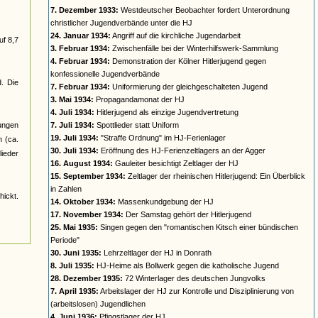
7. Dezember 1933:
Westdeutscher Beobachter fordert Unterordnung
christlicher Jugendverbände unter die HJ
24. Januar 1934:
Angriff auf die kirchliche Jugendarbeit
uf 8,7
3. Februar 1934:
Zwischenfälle bei der Winterhilfswerk-Sammlung
4. Februar 1934:
Demonstration der Kölner Hitlerjugend gegen
konfessionelle Jugendverbände
d. Die
7. Februar 1934:
Uniformierung der gleichgeschalteten Jugend
3. Mai 1934:
Propagandamonat der HJ
4. Juli 1934:
Hitlerjugend als einzige Jugendvertretung
jungen
7. Juli 1934:
Spottlieder statt Uniform
19. Juli 1934:
"Straffe Ordnung" im HJ-Ferienlager
n (ca.
30. Juli 1934:
Eröffnung des HJ-Ferienzeltlagers an der Agger
ieder
16. August 1934:
Gauleiter besichtigt Zeltlager der HJ
15. September 1934:
Zeltlager der rheinischen Hitlerjugend: Ein Überblick
in Zahlen
ickt.
14. Oktober 1934:
Massenkundgebung der HJ
17. November 1934:
Der Samstag gehört der Hitlerjugend
25. Mai 1935:
Singen gegen den "romantischen Kitsch einer bündischen
Periode"
30. Juni 1935:
Lehrzeltlager der HJ in Donrath
8. Juli 1935:
HJ-Heime als Bollwerk gegen die katholische Jugend
28. Dezember 1935:
72 Winterlager des deutschen Jungvolks
7. April 1935:
Arbeitslager der HJ zur Kontrolle und Disziplinierung von
(arbeitslosen) Jugendlichen
4. Juni 1936:
Pfingstlager der HJ