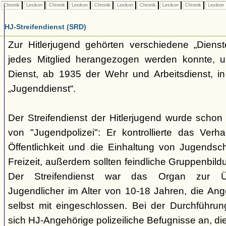
Chronik
Lexikon
Chronik
Lexikon
Chronik
Lexikon
Chronik
Lexikon
Chronik
Lexikon
HJ-Streifendienst (SRD)
Zur Hitlerjugend gehörten verschiedene „Dienst
jedes Mitglied herangezogen werden konnte, u
Dienst, ab 1935 der Wehr und Arbeitsdienst, in
„Jugenddienst“.
Der Streifendienst der Hitlerjugend wurde schon 
von "Jugendpolizei": Er kontrollierte das Verha
Öffentlichkeit und die Einhaltung von Jugends
Freizeit, außerdem sollten feindliche Gruppenbil
Der Streifendienst war das Organ zur Üb
Jugendlicher im Alter von 10-18 Jahren, die Ang
selbst mit eingeschlossen. Bei der Durchführu
sich HJ-Angehörige polizeiliche Befugnisse an, di