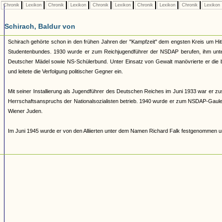
Chronik
Lexikon
Chronik
Lexikon
Chronik
Lexikon
Chronik
Lexikon
Chronik
Lexikon
Schirach, Baldur von
Schirach gehörte schon in den frühen Jahren der "Kampfzeit" dem engsten Kreis um Hitl
Studentenbundes. 1930 wurde er zum Reichjugendführer der NSDAP berufen, ihm unters
Deutscher Mädel sowie NS-Schülerbund. Unter Einsatz von Gewalt manövrierte er die b
und leitete die Verfolgung politischer Gegner ein.
Mit seiner Installierung als Jugendführer des Deutschen Reiches im Juni 1933 war er zu
Herrschaftsanspruchs der Nationalsozialisten betrieb. 1940 wurde er zum NSDAP-Gauleite
Wiener Juden.
Im Juni 1945 wurde er von den Alliierten unter dem Namen Richard Falk festgenommen un