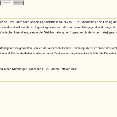
Chronik
Lexikon
er an. Drei Jahre nach seinem Parteieintritt in die NSDAP 1925 übernahm er die Leitung d
tanden damit sämtliche Jugendorganisationen der Partei wie Hitlerjugend und Jungvolk,
ündische Jugend aus, setzte die Gleichschaltung der Jugendverbände in der Hitlerjugend
ständig für den gesamten Bereich der außerschulischen Erziehung, die er im Sinne des total
r und Reichsstatthalter in Wien ernannt. Dort war er hauptverantwortlich für die Deportati
d in den Nürnberger Prozessen zu 20 Jahren Haft verurteilt.