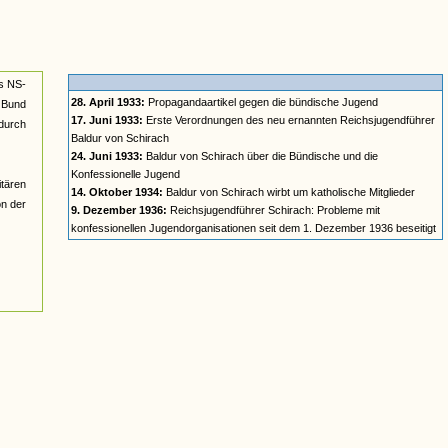
es NS-
28. April 1933:
Propagandaartikel gegen die bündische Jugend
 Bund
17. Juni 1933:
Erste Verordnungen des neu ernannten Reichsjugendführer
 durch
Baldur von Schirach
24. Juni 1933:
Baldur von Schirach über die Bündische und die
Konfessionelle Jugend
itären
14. Oktober 1934:
Baldur von Schirach wirbt um katholische Mitglieder
on der
9. Dezember 1936:
Reichsjugendführer Schirach: Probleme mit
konfessionellen Jugendorganisationen seit dem 1. Dezember 1936 beseitigt