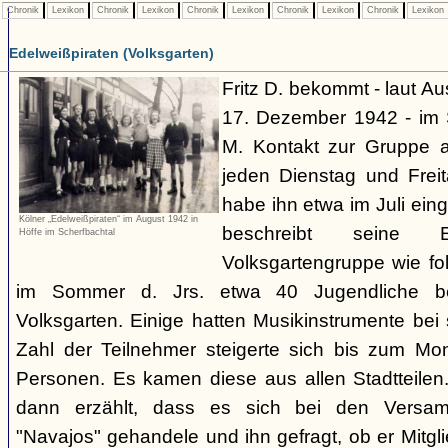
Chronik
Lexikon
Chronik
Lexikon
Chronik
Lexikon
Chronik
Lexikon
Chronik
Lexikon
Edelweißpiraten (Volksgarten)
Fritz D. bekommt - laut A
17. Dezember 1942 - im
M. Kontakt zur Gruppe 
jeden Dienstag und Frei
habe ihn etwa im Juli ei
Kölner „Edelweißpiraten“ im August 1942 in
beschreibt seine 
Höffe im Scherfbachtal
Volksgartengruppe wie fo
im Sommer d. Jrs. etwa 40 Jugendliche bei
Volksgarten. Einige hatten Musikinstrumente bei
Zahl der Teilnehmer steigerte sich bis zum Mo
Personen. Es kamen diese aus allen Stadtteilen
dann erzählt, dass es sich bei den Versa
"Navajos" gehandele und ihn gefragt, ob er Mitgl