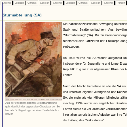
Chronik
Lexikon
Chronik
Lexikon
Chronik
Lexikon
Chronik
Lexikon
Chronik
Person
Sturmabteilung (SA)
Die nationalsozialistische Bewegung unterhie
Saal- und Straßenschlachten. Aus bewährt
"Sturmabteilung" (SA). Bis zu ihrem vorübe
rechtsradikalen Offizieren der Freikorps au
einbezogen.
Ab 1925 wurde die SA wieder aufgebaut un
insbesondere für Jugendliche und junge Erwa
Republik trug sie zum allgemeinen Klima der An
konnte.
Nach der Machtübernahme wurde die SA als Hil
und unterhielt eigene Gefängnisse und Konzentr
SA, die mehr als vier Millionen Mitglieder 
mächtig. 1934 wurde ein angeblicher Staatst
Aus der zeitgenössischen Selbstdarstellung
geht deutlich der aggressive Charakter der SA -
Fortan diente sie vor allem der vormilitäris
hier als Schlägertrupp bei einer Saalschlacht -
hervor.
ihrer alten terroristischen Aufgabe war ihr
der Bildung des "Volkssturms".