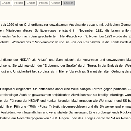
Gruppe
Person
Gruppe
Person
Gruppe
Lexikon
lt seit 1920 einen Ordnerdienst zur gewaltsamen Auseinandersetzung mit politischen Gegne
en Mitgliedern dieses Schlägertrupps entstand im November 1921 die braun uniform
rgehenden Verbot nach dem gescheiterten Hitler-Putsch vom 9. November 1923 wurde die S
sgebildet. Während des "Ruhrkampfes" wurde sie von der Reichswehr in die Landesverteid
d diente der NSDAP als Anlauf- und Sammelpunkt der verarmten und entwurzelten Ma
chsene. Sie widmete sich der "Eroberung der Straße" durch Terror. In der Endzeit der We
gst und Unsicherheit bei, so dass sich Hitler erfolgreich als Garant der alten Ordnung dars
fspolizei eingesetzt. Sie entfesselte dabei eine Welle blutigen Terrors gegen politische 
ationslager. Auch an gewaltsamen antijüdischen Aktivitäten war sie beteiligt. Allerdings wur
zählte, der Führung der NSDAP und konkurrierenden Machtgruppen wie Wehrmacht und SS ba
reich ihrer Führung ("Röhm-Putsch") blutig niedergeschlagen und die SA weitgehend entma
chen Ausbildung von Jugendlichen und veranstaltete Sammlungen. Eine vorübergehende Rückk
e Teilnahme am Novemberpogrom von 1938. Gegen Ende des Krieges diente die SA als Reser