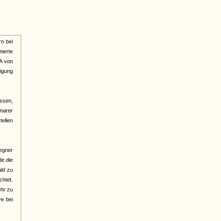
rn bei
ierte
A von
igung
ssen,
imarer
tellen
Gegner
de die
ld zu
chtet.
ehr zu
ve bei