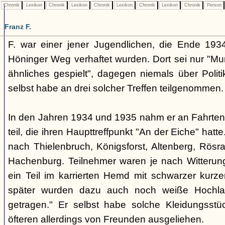
Chronik
Lexikon
Chronik
Lexikon
Chronik
Lexikon
Chronik
Lexikon
Chronik
Person
Franz F.
F. war einer jener Jugendlichen, die Ende 193
Höninger Weg verhaftet wurden. Dort sei nur "Mu
ähnliches gespielt", dagegen niemals über Polit
selbst habe an drei solcher Treffen teilgenommen.
In den Jahren 1934 und 1935 nahm er an Fahrten
teil, die ihren Haupttreffpunkt "An der Eiche" hatt
nach Thielenbruch, Königsforst, Altenberg, Rösra
Hachenburg. Teilnehmer waren je nach Witterun
ein Teil im karrierten Hemd mit schwarzer kurze
später wurden dazu auch noch weiße Hochla
getragen." Er selbst habe solche Kleidungsstü
öfteren allerdings von Freunden ausgeliehen.