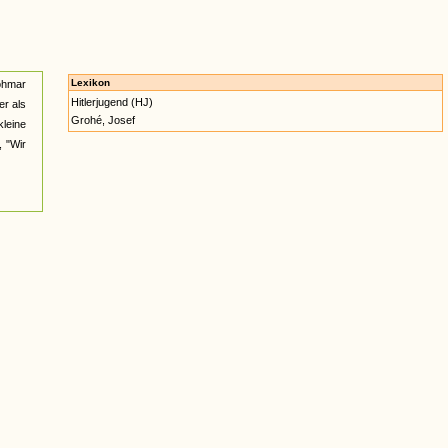
Lexikon
Lohmar
Hitlerjugend (HJ)
er als
Grohé, Josef
kleine
, "Wir