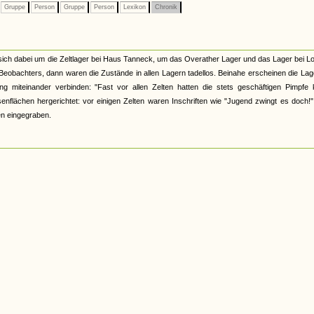
Gruppe
Person
Gruppe
Person
Lexikon
Chronik
lt sich dabei um die Zeltlager bei Haus Tanneck, um das Overather Lager und das Lager bei 
 Beobachters, dann waren die Zustände in allen Lagern tadellos. Beinahe erscheinen die Lag
ng miteinander verbinden: "Fast vor allen Zelten hatten die stets geschäftigen Pimpfe 
flächen hergerichtet: vor einigen Zelten waren Inschriften wie "Jugend zwingt es doch!"
en eingegraben.