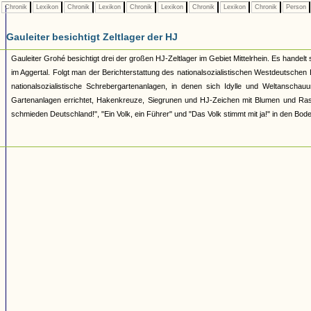
Chronik
Lexikon
Chronik
Lexikon
Chronik
Lexikon
Chronik
Lexikon
Chronik
Person
Gauleiter besichtigt Zeltlager der HJ
Gauleiter Grohé besichtigt drei der großen HJ-Zeltlager im Gebiet Mittelrhein. Es hande
im Aggertal. Folgt man der Berichterstattung des nationalsozialistischen Westdeutschen
nationalsozialistische Schrebergartenanlagen, in denen sich Idylle und Weltanschauu
Gartenanlagen errichtet, Hakenkreuze, Siegrunen und HJ-Zeichen mit Blumen und Rasen
schmieden Deutschland!", "Ein Volk, ein Führer" und "Das Volk stimmt mit ja!" in den Bod