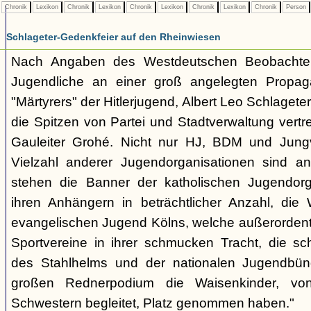
Chronik
Lexikon
Chronik
Lexikon
Chronik
Lexikon
Chronik
Lexikon
Chronik
Person
Schlageter-Gedenkfeier auf den Rheinwiesen
Nach Angaben des Westdeutschen Beobachte
Jugendliche an einer groß angelegten Propag
"Märtyrers" der Hitlerjugend, Albert Leo Schlageter, 
die Spitzen von Partei und Stadtverwaltung vertr
Gauleiter Grohé. Nicht nur HJ, BDM und Jung
Vielzahl anderer Jugendorganisationen sind an 
stehen die Banner der katholischen Jugendorga
ihren Anhängern in beträchtlicher Anzahl, di
evangelischen Jugend Kölns, welche außerordentlic
Sportvereine in ihrer schmucken Tracht, die s
des Stahlhelms und der nationalen Jugendbün
großen Rednerpodium die Waisenkinder, vo
Schwestern begleitet, Platz genommen haben."