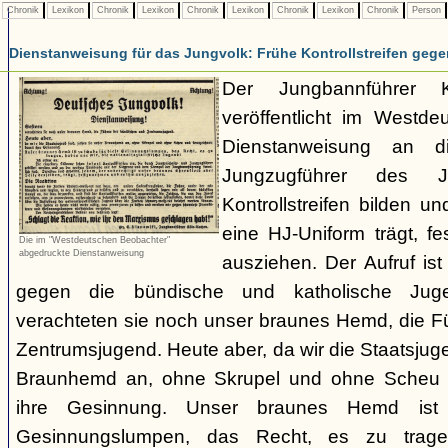
Chronik
Lexikon
Chronik
Lexikon
Chronik
Lexikon
Chronik
Lexikon
Chronik
Person
Dienstanweisung für das Jungvolk: Frühe Kontrollstreifen geg
Der Jungbannführer K
veröffentlicht im Westd
Dienstanweisung an d
Jungzugführer des J
Kontrollstreifen bilden u
eine HJ-Uniform trägt, 
Die im "Westdeutschen Beobachter"
abgedruckte Dienstanweisung
ausziehen. Der Aufruf is
gegen die bündische und katholische Juge
verachteten sie noch unser braunes Hemd, die F
Zentrumsjugend. Heute aber, da wir die Staatsjuge
Braunhemd an, ohne Skrupel und ohne Scheu 
ihre Gesinnung. Unser braunes Hemd ist
Gesinnungslumpen, das Recht, es zu trage