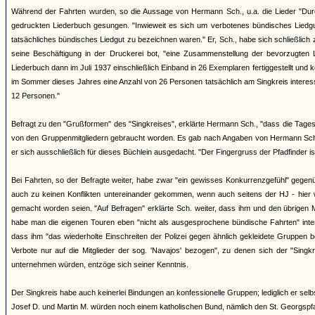
Während der Fahrten wurden, so die Aussage von Hermann Sch., u.a. die Lieder "Durch
gedruckten Liederbuch gesungen. "Inwieweit es sich um verbotenes bündisches Liedgut 
tatsächliches bündisches Liedgut zu bezeichnen waren." Er, Sch., habe sich schließlich 
seine Beschäftigung in der Druckerei bot, "eine Zusammenstellung der bevorzugte
Liederbuch dann im Juli 1937 einschließlich Einband in 26 Exemplaren fertiggestellt und ko
im Sommer dieses Jahres eine Anzahl von 26 Personen tatsächlich am Singkreis interessi
12 Personen."
Befragt zu den "Grußformen" des "Singkreises", erklärte Hermann Sch., "dass die Tages
von den Gruppenmitgliedern gebraucht worden. Es gab nach Angaben von Hermann Sch. 
er sich ausschließlich für dieses Büchlein ausgedacht. "Der Fingergruss der Pfadfinder i
Bei Fahrten, so der Befragte weiter, habe zwar "ein gewisses Konkurrenzgefühl" gegen
auch zu keinen Konflikten untereinander gekommen, wenn auch seitens der HJ - hier 
gemacht worden seien. "Auf Befragen" erklärte Sch. weiter, dass ihm und den übrigen 
habe man die eigenen Touren eben "nicht als ausgesprochene bündische Fahrten" inte
dass ihm "das wiederholte Einschreiten der Polizei gegen ähnlich gekleidete Gruppen
Verbote nur auf die Mitglieder der sog. 'Navajos' bezogen", zu denen sich der "Sing
unternehmen würden, entzöge sich seiner Kenntnis.
Der Singkreis habe auch keinerlei Bindungen an konfessionelle Gruppen; lediglich er se
Josef D. und Martin M. würden noch einem katholischen Bund, nämlich den St. Georgspf