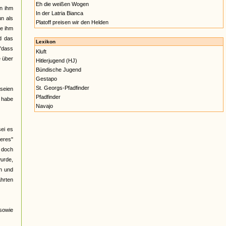
Eh die weißen Wogen
on ihm
In der Latria Bianca
un als
Platoff preisen wir den Helden
ie ihm
d das
Lexikon
 "dass
Kluft
e über
Hitlerjugend (HJ)
Bündische Jugend
Gestapo
St. Georgs-Pfadfinder
 seien
Pfadfinder
 habe
Navajo
sei es
eres"
, doch
urde,
en und
ahrten
 sowie