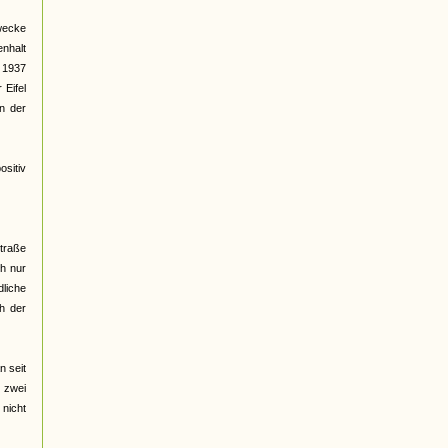
wecke
nhalt
t 1937
Eifel
en der
ositiv
traße
ch nur
liche
ch der
n seit
h zwei
 nicht