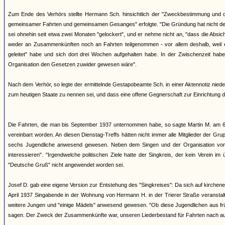
Zum Ende des Verhörs stellte Hermann Sch. hinsichtlich der "Zweckbestimmung und
gemeinsamer Fahrten und gemeinsamen Gesanges" erfolgte. "Die Gründung hat nicht de
sei ohnehin seit etwa zwei Monaten "gelockert", und er nehme nicht an, "dass die Absich
weder an Zusammenkünften noch an Fahrten teilgenommen - vor allem deshalb, weil er
geleitet" habe und sich dort drei Wochen aufgehalten habe. In der Zwischenzeit habe
Organisation den Gesetzen zuwider gewesen wäre".
Nach dem Verhör, so legte der ermittelnde Gestapobeamte Sch. in einer Aktennotiz nieder, 
zum heutigen Staate zu nennen sei, und dass eine offene Gegnerschaft zur Einrichtung 
Die Fahrten, die man bis September 1937 unternommen habe, so sagte Martin M. am 6.
vereinbart worden. An diesen Dienstag-Treffs hätten nicht immer alle Mitglieder der G
sechs Jugendliche anwesend gewesen. Neben dem Singen und der Organisation von Fa
interessieren". "Irgendwelche politischen Ziele hatte der Singkreis, der kein Verein 
"Deutsche Gruß" nicht angewendet worden sei.
Josef D. gab eine eigene Version zur Entstehung des "Singkreises": Da sich auf kirc
April 1937 Singabende in der Wohnung von Hermann H. in der Trierer Straße veranstalt
weitere Jungen und "einige Mädels" anwesend gewesen. "Ob diese Jugendlichen aus frü
sagen. Der Zweck der Zusammenkünfte war, unseren Liederbestand für Fahrten nach au