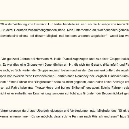
e 20 in der Wohnung von Hermann H. Hierbei handelte es sich, so die Aussage von Anton S
ines Bruders Hermann zusammengefunden hätte. Man unternehme an Wochenenden gemei
chselnd einmal bei diesem Mitglied, mal bei dem anderen abgehalten", wobei laut wei
 Vor gut zwei Jahren sei Hermann H. in die Pfarrei zugezogen und zu seiner Gruppe bei d
n. Es war dies eine Gruppe von Jugendlichen um H., die sich mit Gesang (Klampfen) und F
abe sich, so Sch. weiter, der Gruppe angeschlossen und an den Zusammenkünften, die rege
uppen von zwei bis zehn Personen auch Fahrten nach Romaney bei Bergisch Gladbach und 
eben." Einen Führer des "Singkreises" habe es nicht gegeben, auch seien keine Beiträge e
ührte, auf Fahrt habe man "kurze Hose und buntes Skihemd" getragen. Solche Fahrten seie
icht einer einheitlichen Erscheinung, sondern schlicht aus Gründen der Bequemlichkeit ge
Fahrtengruppen durchaus Überschneidungen und Verbindungen gab. Mitglieder des "Singkre
cht kenne, unternommen. Es sei möglich, dass solche Fahrten nach Rösrath und zum "Haus 