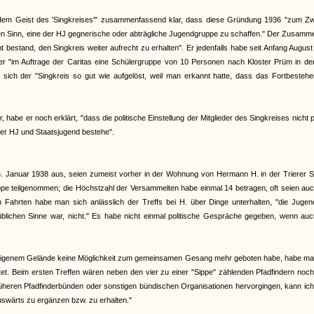
 dem Geist des 'Singkreises'" zusammenfassend klar, dass diese Gründung 1936 "zum Z
n Sinn, eine der HJ gegnerische oder abträgliche Jugendgruppe zu schaffen." Der Zusamme
t bestand, den Singkreis weiter aufrecht zu erhalten". Er jedenfalls habe seit Anfang Augus
 "im Auftrage der Caritas eine Schülergruppe von 10 Personen nach Kloster Prüm in der 
 sich der "Singkreis so gut wie aufgelöst, weil man erkannt hatte, dass das Fortbesteh
habe er noch erklärt, "dass die politische Einstellung der Mitglieder des Singkreises nicht p
der HJ und Staatsjugend bestehe".
 Januar 1938 aus, seien zumeist vorher in der Wohnung von Hermann H. in der Trierer S
ruppe teilgenommen; die Höchstzahl der Versammelten habe einmal 14 betragen, oft seien au
hrten habe man sich anlässlich der Treffs bei H. über Dinge unterhalten, "die Jugend
im üblichen Sinne war, nicht." Es habe nicht einmal politische Gespräche gegeben, wenn au
heneigenem Gelände keine Möglichkeit zum gemeinsamen Gesang mehr geboten habe, habe ma
et. Beim ersten Treffen wären neben den vier zu einer "Sippe" zählenden Pfadfindern noc
heren Pfadfinderbünden oder sonstigen bündischen Organisationen hervorgingen, kann ich
swärts zu ergänzen bzw. zu erhalten."