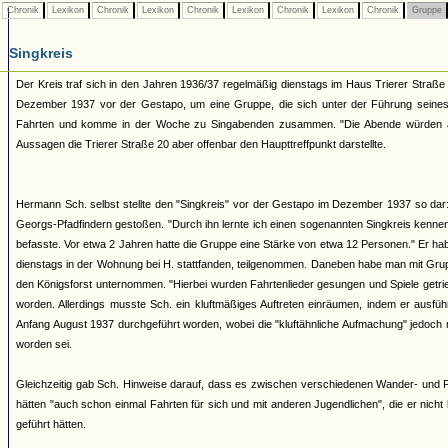
Chronik
Lexikon
Chronik
Lexikon
Chronik
Lexikon
Chronik
Lexikon
Chronik
Gruppe
Singkreis
Der Kreis traf sich in den Jahren 1936/37 regelmäßig dienstags im Haus Trierer Straß
Dezember 1937 vor der Gestapo, um eine Gruppe, die sich unter der Führung se
Fahrten und komme in der Woche zu Singabenden zusammen. "Die Abende würden abwe
Aussagen die Trierer Straße 20 aber offenbar den Haupttreffpunkt darstellte.
Hermann Sch. selbst stellte den "Singkreis" vor der Gestapo im Dezember 1937 so dar:
Georgs-Pfadfindern gestoßen. "Durch ihn lernte ich einen sogenannten Singkreis kenne
befasste. Vor etwa 2 Jahren hatte die Gruppe eine Stärke von etwa 12 Personen." Er h
dienstags in der Wohnung bei H. stattfanden, teilgenommen. Daneben habe man mit Gr
den Königsforst unternommen. "Hierbei wurden Fahrtenlieder gesungen und Spiele getri
worden. Allerdings musste Sch. ein kluftmäßiges Auftreten einräumen, indem er ausf
Anfang August 1937 durchgeführt worden, wobei die "kluftähnliche Aufmachung" jedoch n
worden sei.
Gleichzeitig gab Sch. Hinweise darauf, dass es zwischen verschiedenen Wander- und 
hätten "auch schon einmal Fahrten für sich und mit anderen Jugendlichen", die er ni
geführt hätten.