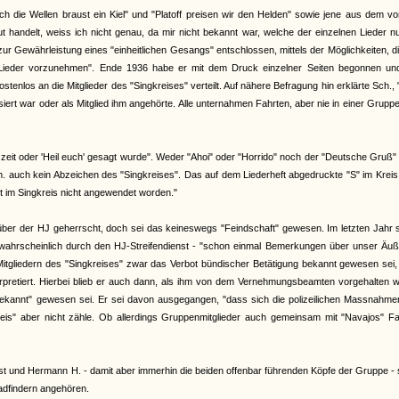
 die Wellen braust ein Kiel" und "Platoff preisen wir den Helden" sowie jene aus dem v
handelt, weiss ich nicht genau, da mir nicht bekannt war, welche der einzelnen Lieder n
zur Gewährleistung eines "einheitlichen Gesangs" entschlossen, mittels der Möglichkeiten, d
n Lieder vorzunehmen". Ende 1936 habe er mit dem Druck einzelner Seiten begonnen un
stenlos an die Mitglieder des "Singkreises" verteilt. Auf nähere Befragung hin erklärte Sch.,
ert war oder als Mitglied ihm angehörte. Alle unternahmen Fahrten, aber nie in einer Grupp
zeit oder 'Heil euch' gesagt wurde". Weder "Ahoi" oder "Horrido" noch der "Deutsche Gruß"
auch kein Abzeichen des "Singkreises". Das auf dem Liederheft abgedruckte "S" im Kreis
st im Singkreis nicht angewendet worden."
über der HJ geherrscht, doch sei das keineswegs "Feindschaft" gewesen. Im letzten Jahr 
wahrscheinlich durch den HJ-Streifendienst - "schon einmal Bemerkungen über unser Äuß
Mitgliedern des "Singkreises" zwar das Verbot bündischer Betätigung bekannt gewesen sei
rpretiert. Hierbei blieb er auch dann, als ihm von dem Vernehmungsbeamten vorgehalten w
 bekannt" gewesen sei. Er sei davon ausgegangen, "dass sich die polizeilichen Massnahm
kreis" aber nicht zähle. Ob allerdings Gruppenmitglieder auch gemeinsam mit "Navajos" F
lbst und Hermann H. - damit aber immerhin die beiden offenbar führenden Köpfe der Gruppe -
adfindern angehören.