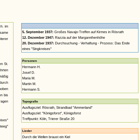
ch. im
5. September 1937:
Großes Navajo-Treffen auf Kirmes in Rösrath
nsame
12. Dezember 1947:
Razzia auf der Margarethenhöhe
terer
20. Dezember 1937:
Durchsuchung - Verhaftung - Prozess: Das Ende
eines "Singkreises"
Personen
en St.
Hermann H.
ahrten
Josef D.
lmäßig
Maria M.
durch
Martin M.
rhoben
Hermann S.
n bis
tragen
Topografie
Ausflugsziel: Rösrath, Strandbad "Ammerland"
Ausflugsziel: "Königsforst", Königsforst
Treffpunkt: Köln, Trierer Straße 20
ises"
Steeg"
Lieder
Durch die Wellen braust ein Kiel