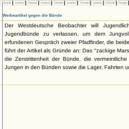
Chronik
Lexikon
Chronik
Lexikon
Chronik
Lexikon
Chronik
Lexikon
Chronik
Gruppe
Werbeartikel gegen die Bünde
Der Westdeutsche Beobachter will Jugendli
Jugendbünde zu verlassen, um dem Jungvolk
erfundenen Gespräch zweier Pfadfinder, die beid
führt der Artikel als Gründe an: Das "zackige Mars
die Zerstrittenheit der Bünde, die vermeintlich
Jungen in den Bünden sowie die Lager, Fahrten 