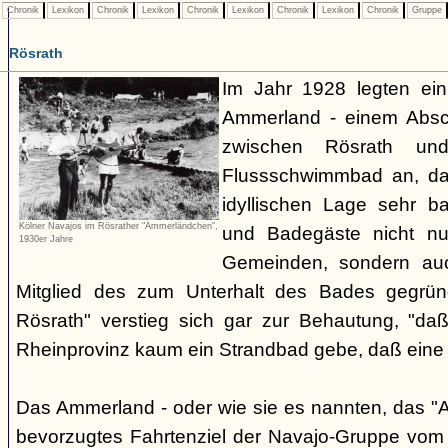
Chronik
Lexikon
Chronik
Lexikon
Chronik
Lexikon
Chronik
Lexikon
Chronik
Gruppe
Rösrath
Im Jahr 1928 legten ein
Ammerland - einem Absch
zwischen Rösrath und
Flussschwimmbad an, da
idyllischen Lage sehr b
Kölner Navajos im Rösrather "Ammerländchen",
und Badegäste nicht n
1930er Jahre
Gemeinden, sondern au
Mitglied des zum Unterhalt des Bades gegrün
Rösrath" verstieg sich gar zur Behautung, "da
Rheinprovinz kaum ein Strandbad gebe, daß eine
Das Ammerland - oder wie sie es nannten, das "
bevorzugtes Fahrtenziel der Navajo-Gruppe vom 